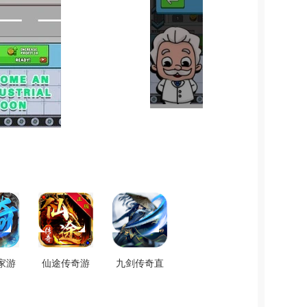
家游
仙途传奇游
九剑传奇直
新版
戏正版
装版 V2.2.0
.6
V1.2.0