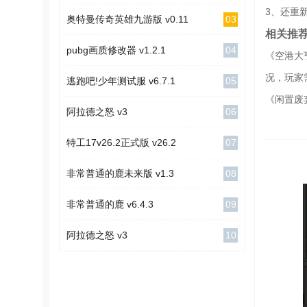
3、还重
03
奥特曼传奇英雄九游版 v0.11
相关推
04
pubg画质修改器 v1.2.1
《空港大
况，玩家
05
逃跑吧!少年测试服 v6.7.1
《闲置废
06
阿拉德之怒 v3
07
特工17v26.2正式版 v26.2
08
非常普通的鹿未来版 v1.3
09
非常普通的鹿 v6.4.3
10
阿拉德之怒 v3