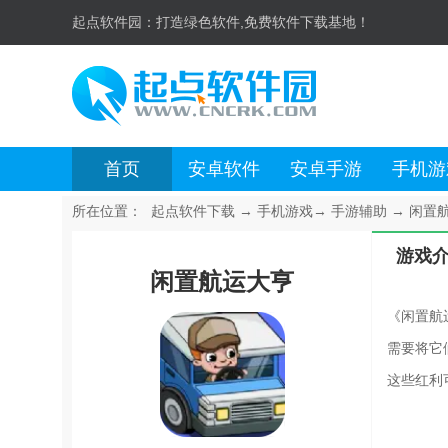
起点软件园：
打造绿色软件,免费软件下载基地！
首页
安卓软件
安卓手游
手机游
所在位置：
起点软件下载
→
手机游戏
→
手游辅助
→
闲置航
游戏
闲置航运大亨
《闲置航
需要将它
这些红利