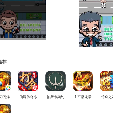
推荐
刀刀爆
仙境传奇冰
帕斯卡契约
主宰屠龙最
传奇之
最新版
雪狂暴红包
手机正版
新免费版
戏最
.2.0
版 V1.0.0
V1.0.4
V1.0.0
V1.0