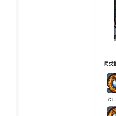
同类
传世
游戏
V1