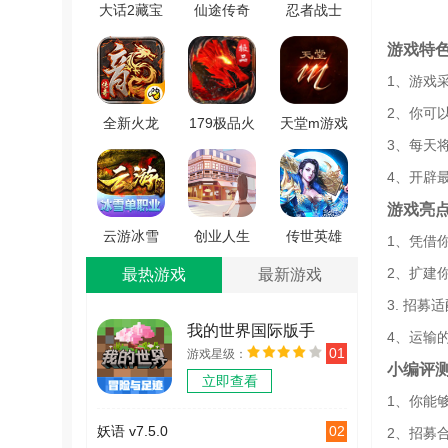
大话2藏宝
仙途传奇
忍者战士
阁手游免
游戏无广
之影手游
游戏特
费版
告版
版 V3.0
1、游戏
V5.65.0
V1.2.0
2、你可
全新火龙
179极品火
天堂m游戏
3、每天
传奇手游
龙绝世版
无广告版
官网版
V1.1.0
V1.7.16
4、开辟
V1.0
游戏亮
云游冰雪
创业人生
传世英雄
1、凭借
游戏纯净
梦直装游
版 V1.08s
2、扩建
最热游戏
最新游戏
最新版
戏版 V1.0
3. 招
V2.0
我的世界国际版手
4、运输
01
游戏星级：
机版
小编评
立即查看
v2.12.5.246529
1、你能
02
妖语 v7.5.0
2、招募