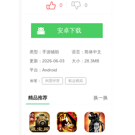
0
0
安卓下载
类型：手游辅助
语言：简体中文
更新：2026-06-03
大小：28.3MB
11:31:07
平台：Android
标签：
闲置经营
航运模拟
轻松休闲
精品推荐
换一换