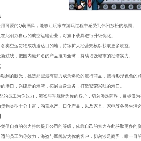
色
采用可爱的Q萌画风，能够让玩家在游玩过程中感受到休闲放松的氛围。
以在此创办自己的航空运输企业，对旗下载具进行升级优化。
将各类空运货物成功送达目的地，持续扩大经营规模以获取更多收益。
最新航线，把国内最知名的产品推向全球，持续增强城市的经济实力。
点
你独到的眼光，挑选那些最有潜力成为爆款的流行商品，接待形形色色的
你的港口，兴建新的港湾，拓展自身业务，打造繁荣兴旺的港口。
募适配的员工为你效力，海盗与军舰皆为你的客户，切勿涉足商界，目标仅为
的货物类型十分丰富，涵盖水产、日化产品，以及家具、家电等各类生活
测
够凭借自身的努力持续提升公司的等级，依靠自己的实力在此获取更多的
合适的员工为你效力，海盗与军舰皆为你的客户，切勿涉足商界，唯一目