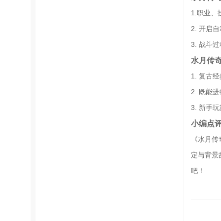
1.职业
2. 开
3. 战
水月传
1. 复
2. 既
3. 新
小编点
《水月传
定与背景
吧！