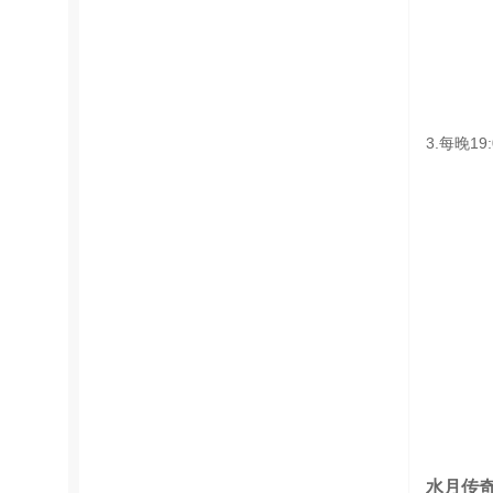
3.每晚1
水月传