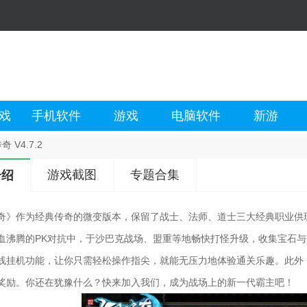
戏
手机软件
游戏
电脑软件
新游
 V4.7.2
游戏截图
专题合集
介绍
奇》作为经典传奇的微变版本，保留了战士、法师、道士三大经典职业供
血沸腾的PK对抗中，于沙巴克战场、盟重等地畅快打怪升级，收集宝石
线挂机功能，让你只需轻松操作指尖，就能无压力地体验通关乐趣。此外
奖励。你还在犹豫什么？快来加入我们，成为战场上的新一代霸主吧！