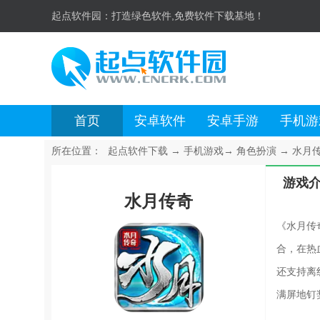
起点软件园：
打造绿色软件,免费软件下载基地！
首页
安卓软件
安卓手游
手机游
所在位置：
起点软件下载
→
手机游戏
→
角色扮演
→
水月传奇
游戏
水月传奇
《水月传
合，在热
还支持离
满屏地钉