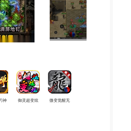
刀神
御灵超变炫
微变觉醒无
绿色
炫炫官方正
广告版
1.0
版 V3.1.3
V2.1.0