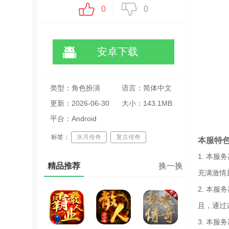
0
0
安卓下载
类型：角色扮演
语言：简体中文
更新：2026-06-30
大小：143.1MB
16:13:04
平台：Android
标签：
水月传奇
复古传奇
本服特
零氪游戏
1. 本
精品推荐
换一换
沙盒开放世界探索生存创造手游专区推荐
充满激情
沙盒开放世界探索手游专区推荐
2. 本
且，通过
3. 本