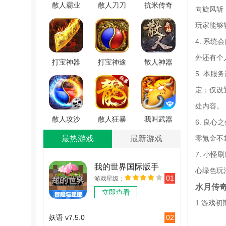
散人霸业
散人刀刀
抗米传奇
向旋风斩
单职业最
爆直装版
安卓版
玩家能够
新免费版
V1.1.0
V3.88
4. 系
V3.107
外还有个
打宝神器
打宝神途
散人神器
5. 本
之怒火一
无广告版
版 V3.88
刀手游版
V3.20190419
定；仅设
V1.1.0
处内容。
散人攻沙
散人狂暴
我叫武器
6. 良
游戏无广
手机最新
战手游无
最热游戏
最新游戏
零氪金不
告版 V1.0
版 V1.0.0
广告版
7. 小
V1.0.3
我的世界国际版手
心绿色玩
01
游戏星级：
机版
水月传
立即查看
v2.12.5.246529
1.游戏
02
妖语 v7.5.0