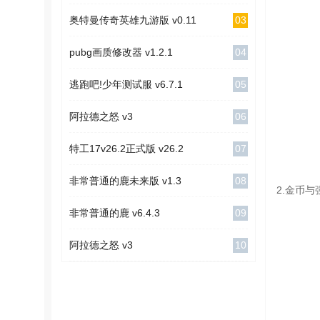
03
奥特曼传奇英雄九游版 v0.11
04
pubg画质修改器 v1.2.1
05
逃跑吧!少年测试服 v6.7.1
06
阿拉德之怒 v3
07
特工17v26.2正式版 v26.2
08
非常普通的鹿未来版 v1.3
2.金币
09
非常普通的鹿 v6.4.3
10
阿拉德之怒 v3