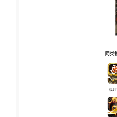
同类
战月
奇手
版 V