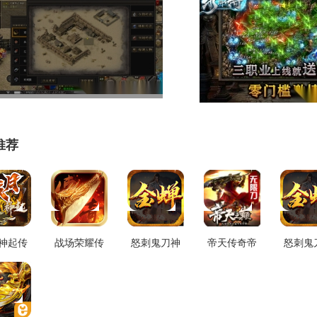
推荐
神起传
战场荣耀传
怒刺鬼刀神
帝天传奇帝
怒刺鬼
游免费
奇直装游戏
器原版
天之巅游戏
器游戏
1.1.0
版 V1.0.0
V1.1.0
正版 V1.2.0
版 V1.