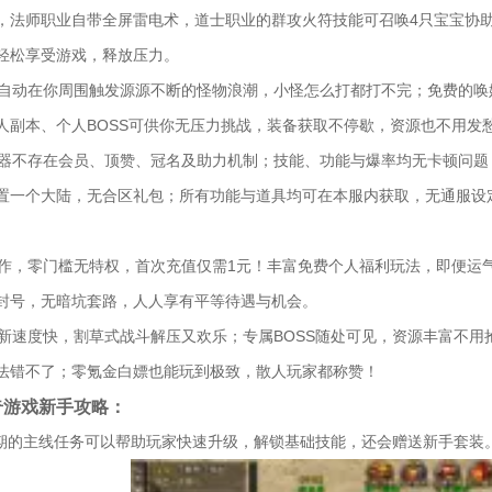
，法师职业自带全屏雷电术，道士职业的群攻火符技能可召唤4只宝宝协
轻松享受游戏，释放压力。
统会自动在你周围触发源源不断的怪物浪潮，小怪怎么打都打不完；免费的唤
人副本、个人BOSS可供你无压力挑战，装备获取不停歇，资源也不用发
服务器不存在会员、顶赞、冠名及助力机制；技能、功能与爆率均无卡顿问
置一个大陆，无合区礼包；所有功能与道具均可在本服内获取，无通服设
心之作，零门槛无特权，首次充值仅需1元！丰富免费个人福利玩法，即便
封号，无暗坑套路，人人享有平等待遇与机会。
怪刷新速度快，割草式战斗解压又欢乐；专属BOSS随处可见，资源丰富不
法错不了；零氪金白嫖也能玩到极致，散人玩家都称赞！
奇游戏新手攻略：
初期的主线任务可以帮助玩家快速升级，解锁基础技能，还会赠送新手套装