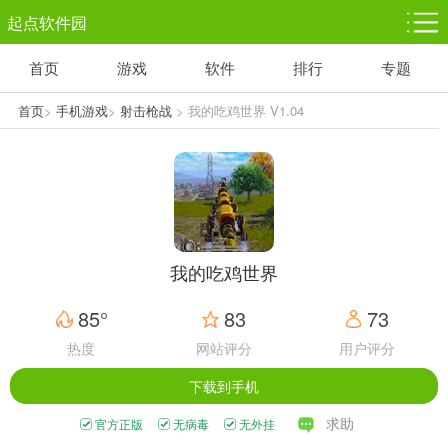
起点软件园
首页
游戏
软件
排行
专题
塔防游戏
休闲益智
体育竞技
1千+款游戏
1万+款游戏
5百+款游戏
首页
>
手机游戏
>
射击枪战
> 我的吃鸡世界 V1.04
角色扮演
赛车竞速
动作射击
3千+款游戏
3百+款游戏
3百+款游戏
我的吃鸡世界
85°
83
73
热度
网站评分
用户评分
下载到手机
求助
官方正版
无病毒
无外挂