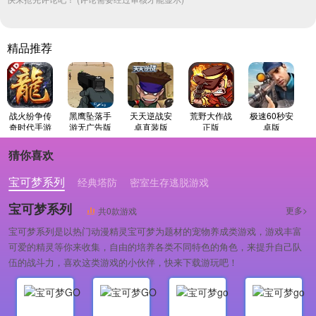
精品推荐
战火纷争传
黑鹰坠落手
天天逆战安
荒野大作战
极速60秒安
奇时代手游
游无广告版
卓直装版
正版
卓版
版
猜你喜欢
宝可梦系列
经典塔防
密室生存逃脱游戏
宝可梦系列
更多>
共0款游戏
宝可梦系列是以热门动漫精灵宝可梦为题材的宠物养成类游戏，游戏丰富
可爱的精灵等你来收集，自由的培养各类不同特色的角色，来提升自己队
伍的战斗力，喜欢这类游戏的小伙伴，快来下载游玩吧！