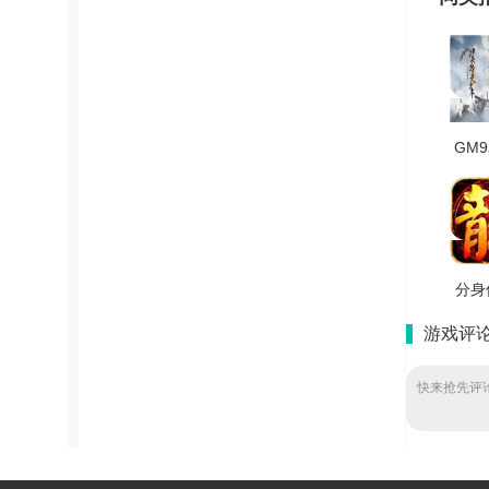
GM
雪安
版 V
分身
焰裁
游戏评
纯
V1
快来抢先评论