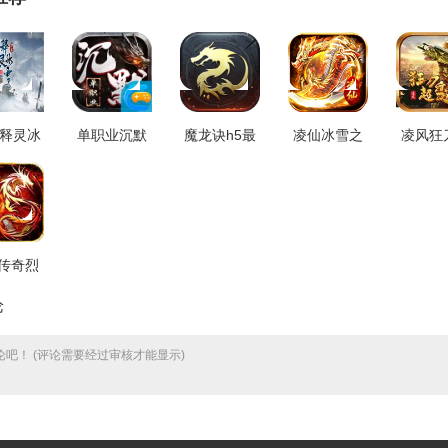
9释灵冰
单职业沉默
魔龙诀h5最
凌仙冰雪之
凌风狂
卓免费
之盟重英雄
新免费版
心游戏安装
变官方
1.1.0
通用版
V1.0.0
包 V1.0
版 V4.
V1.0.0
传奇烈
决游戏
论
净版
.1.2
吧！ (评论需要经过审核才能显示)