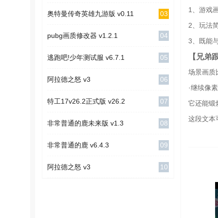
1、游戏
03
奥特曼传奇英雄九游版 v0.11
2、玩法
04
pubg画质修改器 v1.2.1
3、既能
【兄弟
05
逃跑吧!少年测试服 v6.7.1
场景画质
06
阿拉德之怒 v3
·继续像
07
特工17v26.2正式版 v26.2
它还能锻
这段文本
08
非常普通的鹿未来版 v1.3
09
非常普通的鹿 v6.4.3
10
阿拉德之怒 v3