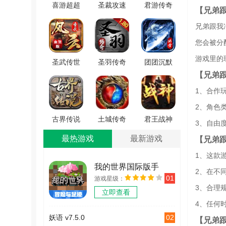
喜游超超
圣裁攻速
君游传奇
【兄弟
超变手机
超变正版
手游直装
兄弟跟我
版 V3.1.3
V1.2.0
版 V1.1.0
您会被分
游戏里的
圣武传世
圣羽传奇
团团沉默
【兄弟
风云血煞
安卓免费
冰雪官方
手游直装
版 V4.3.3
正版 V1.0
1、合作
版 V1.5.5
2、角色
古界传说
土城传奇
君王战神
3、自由
单职业传
原版
火龙安卓
最热游戏
最新游戏
【兄弟
奇手机最
V3.0.60
版 V1.1.0
1、这款
新版
我的世界国际版手
2、在不
V1.3.0
01
游戏星级：
机版
3、合理
立即查看
v2.12.5.246529
4、任何
02
妖语 v7.5.0
【兄弟