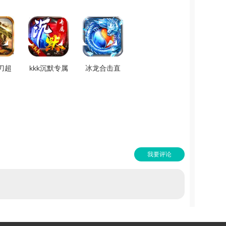
刀超
kkk沉默专属
冰龙合击直
最新
免费原版
装游戏版
1.8
V4.2.4
V1.0
我要评论