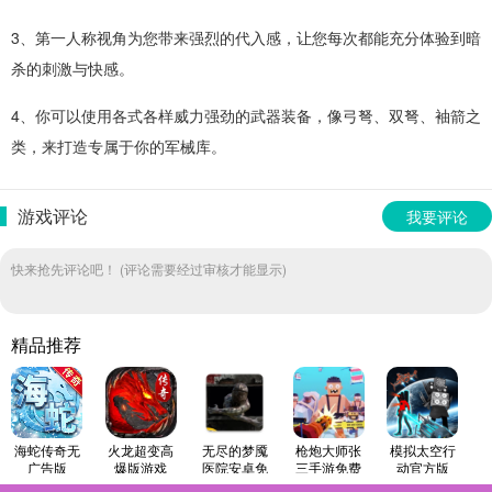
3、第一人称视角为您带来强烈的代入感，让您每次都能充分体验到暗
杀的刺激与快感。
4、你可以使用各式各样威力强劲的武器装备，像弓弩、双弩、袖箭之
类，来打造专属于你的军械库。
游戏评论
我要评论
快来抢先评论吧！ (评论需要经过审核才能显示)
精品推荐
海蛇传奇无
火龙超变高
无尽的梦魇
枪炮大师张
模拟太空行
广告版
爆版游戏
医院安卓免
三手游免费
动官方版
费版
版