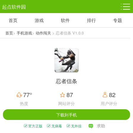
起点软件园
首页
游戏
软件
排行
专题
塔防游戏
休闲益智
体育竞技
1千+款游戏
1万+款游戏
5百+款游戏
首页
>
手机游戏
>
动作闯关
> 忍者信条 V1.0.0
角色扮演
赛车竞速
动作射击
3千+款游戏
3百+款游戏
3百+款游戏
忍者信条
77°
87
82
热度
网站评分
用户评分
下载到手机
求助
官方正版
无病毒
无外挂