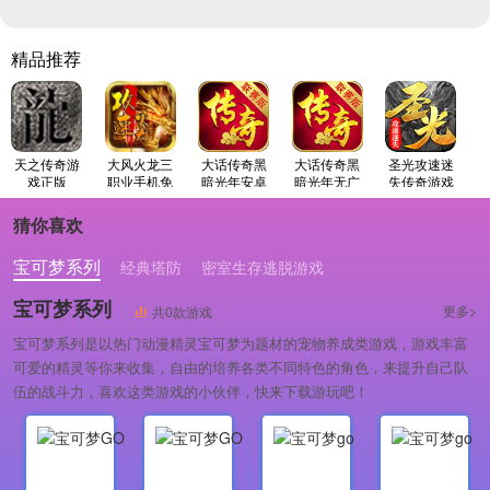
精品推荐
天之传奇游
大风火龙三
大话传奇黑
大话传奇黑
圣光攻速迷
戏正版
职业手机免
暗光年安卓
暗光年无广
失传奇游戏
费版
官方版
告版
最新版
猜你喜欢
宝可梦系列
经典塔防
密室生存逃脱游戏
宝可梦系列
更多>
共0款游戏
宝可梦系列是以热门动漫精灵宝可梦为题材的宠物养成类游戏，游戏丰富
可爱的精灵等你来收集，自由的培养各类不同特色的角色，来提升自己队
伍的战斗力，喜欢这类游戏的小伙伴，快来下载游玩吧！