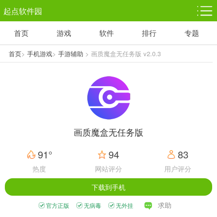
起点软件园
首页
游戏
软件
排行
专题
塔防游戏
休闲益智
体育竞技
1千+款游戏
1万+款游戏
5百+款游戏
首页
>
手机游戏
>
手游辅助
> 画质魔盒无任务版 v2.0.3
角色扮演
赛车竞速
动作射击
3千+款游戏
3百+款游戏
3百+款游戏
画质魔盒无任务版
91°
94
83
热度
网站评分
用户评分
下载到手机
求助
官方正版
无病毒
无外挂