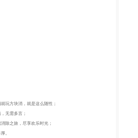
。
消就玩方块消，就是这么随性；
满，无需多言；
启消除之旅，尽享欢乐时光；
丰厚。