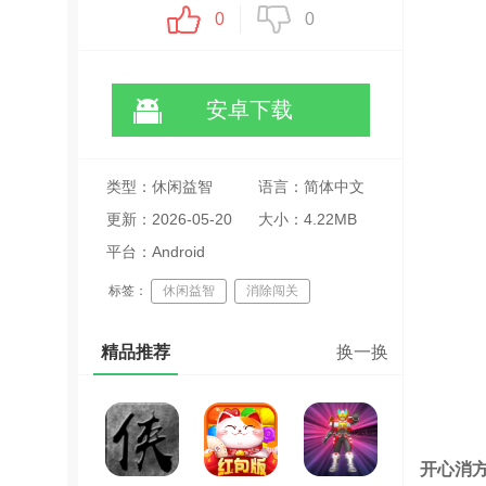
0
0
安卓下载
类型：休闲益智
语言：简体中文
更新：2026-05-20
大小：4.22MB
20:52:25
平台：Android
标签：
休闲益智
消除闯关
红包奖励
精品推荐
换一换
开心消