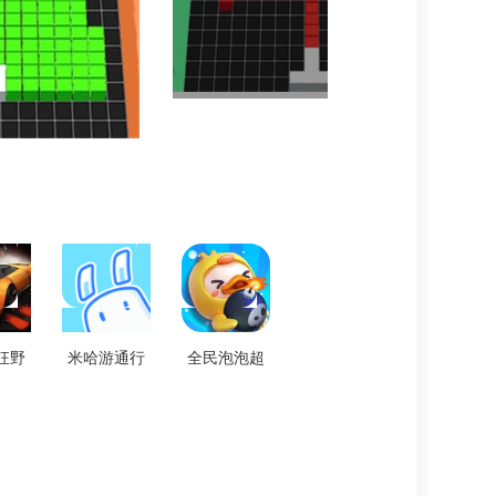
狂野
米哈游通行
全民泡泡超
装游
证安卓免费
人官方版
1.2
版 V2.7.0
V2.14.1