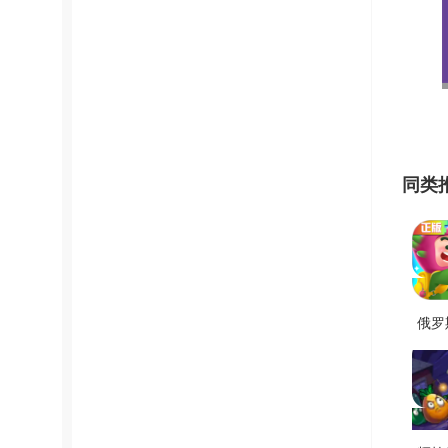
同类
俄罗
环游
无
V1.8