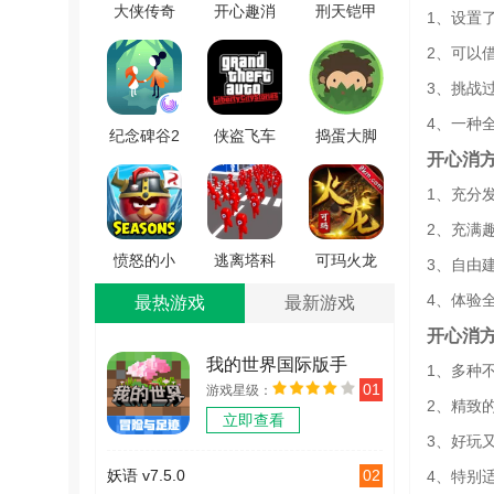
大侠传奇
开心趣消
刑天铠甲
1、设置
怒火一刀
除领红包
模拟器游
2、可以
手游版
官方最新
戏绿色版
3、挑战
V1.4.109
版 V1.2
V1.1
4、一种
纪念碑谷2
侠盗飞车
捣蛋大脚
开心消
游戏最新
自由城故
怪手机正
版 V2.1.3
事官方正
版 V1.1
1、充分
版 V2.1
2、充满
愤怒的小
逃离塔科
可玛火龙
3、自由
鸟季节游
夫城游戏
手游无广
4、体验
最热游戏
最新游戏
戏绿色版
官方版
告版
开心消
V6.6.2
V0.5
V1.0.0
我的世界国际版手
1、多种
01
游戏星级：
机版
2、精致
立即查看
v2.12.5.246529
3、好玩
02
妖语 v7.5.0
4、特别