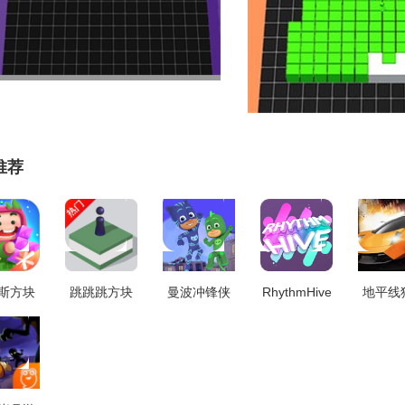
推荐
斯方块
跳跳跳方块
曼波冲锋侠
RhythmHive
地平线
记游戏
游戏安装包
游戏绿色版
手游版
赛车直
广告版
V1.2.2
V1.0.6
V7.0.0
戏版 V
6001.145071