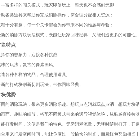
了丰富多样的闯关模式，玩家即使玩上一整天也不会感到无聊；
借助各类道具来帮助你完成消除操作，需合理分配相关资源；
过程十分有趣，每一个关卡都会为你带来不同的难题与考验；
全新的消除方块玩法模式，既能让玩家回味经典，又能创造更多的可能性
方块特点
发挥你的想象力，迎接各种挑战;
趣味的玩法，复古的像素画风;
建造各种各样的物品，合理使用道具;
全新的打砖块创新切割玩法，带你回味经典。
方块优势
不同的消除玩法，带来更多消除乐趣。想玩点点消就玩点点消，想玩方块
的画面、趣味的细节，搭配不同模式带来的迥异视觉体验，炫酷感直接拉
又能打发时间，这便是我们的特色。无需消耗流量，无聊时随时打开，开
适合用来打发空闲时间，能让你度过一段愉快的时光，而且红包奖励相当