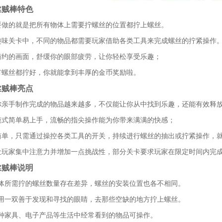
丝贼棒特色
要做的就是把所有物体上需要拧螺丝的位置都拧上螺丝。
趣味关卡中，不同的物品都需要玩家借助各类工具来完成螺丝的拧紧操作
简约的画面，舒缓你的眼部疲劳，让你轻松享受乐趣；
有螺丝都拧好，你就能拿到丰厚的金币奖励啦。
丝贼棒亮点
你亲手制作完成的物品越来越多，不仅能让你从中找到乐趣，还能有效释
模式简单易上手，流畅的指尖操作能为你带来满满的快感；
简单，只需通过操控各类工具的开关，持续进行螺丝的抽出或拧紧操作，
让玩家集中注意力并增加一点挑战性，部分关卡要求玩家在限定时间内完
丝贼棒说明
体所需拧的螺丝数量存在差异，螺丝的安装位置也各不相同。
用一双善于发现和寻找的眼睛，去那些空缺的地方拧上螺丝。
种家具、电子产品等生活中经常看到的物品可操作。