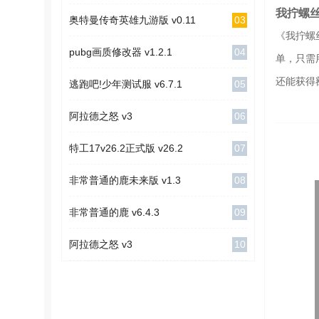
我拧螺
03
奥特曼传奇英雄九游版 v0.11
《我拧螺
04
pubg画质修改器 v1.2.1
单，只需
还能获得
05
逃跑吧!少年测试服 v6.7.1
06
阿拉德之怒 v3
07
特工17v26.2正式版 v26.2
08
非常普通的鹿未来版 v1.3
09
非常普通的鹿 v6.4.3
10
阿拉德之怒 v3