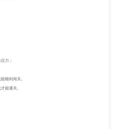
。
放压力；
就能顺利闯关。
成才能通关。