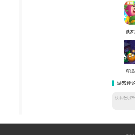
俄罗
环游
无
V1.8
辉煌
戏官
游戏评
版 
快来抢先评论