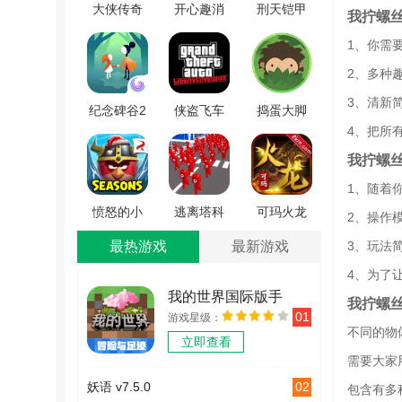
大侠传奇
开心趣消
刑天铠甲
我拧螺
怒火一刀
除领红包
模拟器游
1、你需
手游版
官方最新
戏绿色版
2、多种
V1.4.109
版 V1.2
V1.1
3、清新
纪念碑谷2
侠盗飞车
捣蛋大脚
4、把所
游戏最新
自由城故
怪手机正
版 V2.1.3
事官方正
版 V1.1
我拧螺
版 V2.1
1、随着
愤怒的小
逃离塔科
可玛火龙
2、操作
鸟季节游
夫城游戏
手游无广
最热游戏
最新游戏
3、玩法
戏绿色版
官方版
告版
4、为了
V6.6.2
V0.5
V1.0.0
我的世界国际版手
我拧螺
01
游戏星级：
机版
不同的物
立即查看
v2.12.5.246529
需要大家
02
妖语 v7.5.0
包含有多