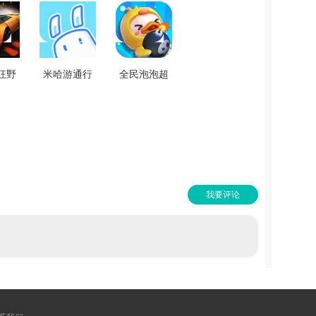
狂野
米哈游通行
全民泡泡超
装游
证安卓免费
人官方版
1.2
版 V2.7.0
V2.14.1
我要评论