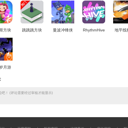
斯方块
跳跳跳方块
曼波冲锋侠
RhythmHive
地平线
记游戏
游戏安装包
游戏绿色版
手游版
赛车直
广告版
V1.2.2
V1.0.6
V7.0.0
戏版 V
6001.145071
岁月游
方最新
论
V1.2
吧！ (评论需要经过审核才能显示)