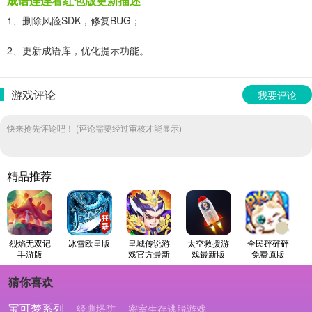
成语连连看红包版更新描述
1、删除风险SDK，修复BUG；
2、更新成语库，优化提示功能。
游戏评论
我要评论
快来抢先评论吧！ (评论需要经过审核才能显示)
精品推荐
烈焰无双记
冰雪欧皇版
皇城传说游
太空救援游
全民砰砰砰
手游版
戏官方最新
戏最新版
免费原版
版
猜你喜欢
宝可梦系列
经典塔防
密室生存逃脱游戏