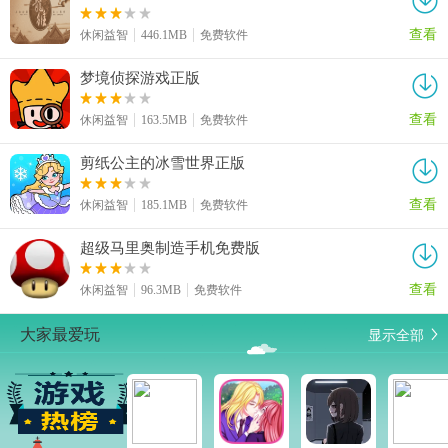
查看
休闲益智
446.1MB
免费软件
梦境侦探游戏正版
查看
休闲益智
163.5MB
免费软件
剪纸公主的冰雪世界正版
查看
休闲益智
185.1MB
免费软件
超级马里奥制造手机免费版
查看
休闲益智
96.3MB
免费软件
显示全部
大家最爱玩