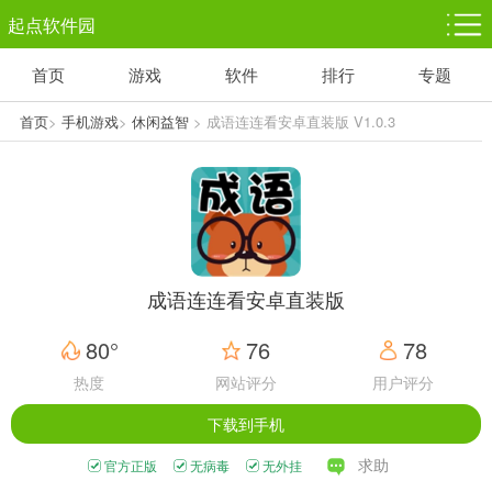
起点软件园
首页
游戏
软件
排行
专题
塔防游戏
休闲益智
体育竞技
1千+款游戏
1万+款游戏
5百+款游戏
首页
>
手机游戏
>
休闲益智
> 成语连连看安卓直装版 V1.0.3
角色扮演
赛车竞速
动作射击
3千+款游戏
3百+款游戏
3百+款游戏
成语连连看安卓直装版
80°
76
78
热度
网站评分
用户评分
下载到手机
求助
官方正版
无病毒
无外挂