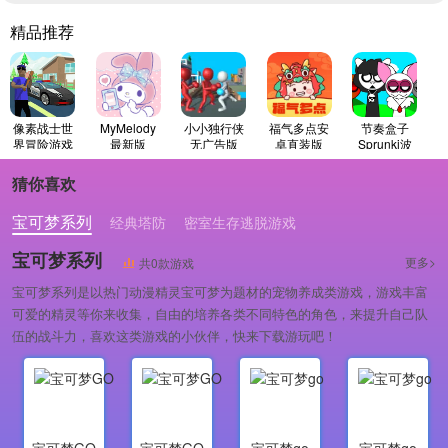
精品推荐
像素战士世
MyMelody
小小独行侠
福气多点安
节奏盒子
界冒险游戏
最新版
无广告版
卓直装版
Sprunki波
最新版
比的时光游
戏纯净最新
猜你喜欢
版
宝可梦系列
经典塔防
密室生存逃脱游戏
宝可梦系列
更多>
共0款游戏
宝可梦系列是以热门动漫精灵宝可梦为题材的宠物养成类游戏，游戏丰富
可爱的精灵等你来收集，自由的培养各类不同特色的角色，来提升自己队
伍的战斗力，喜欢这类游戏的小伙伴，快来下载游玩吧！
宝可梦GO
宝可梦GO
宝可梦go
宝可梦go