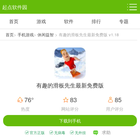
起点软件园
首页
游戏
软件
排行
专题
塔防游戏
休闲益智
体育竞技
1千+款游戏
1万+款游戏
5百+款游戏
首页
>
手机游戏
>
休闲益智
> 有趣的滑板先生最新免费版 v1.18
角色扮演
赛车竞速
动作射击
3千+款游戏
3百+款游戏
3百+款游戏
有趣的滑板先生最新免费版
76°
83
85
热度
网站评分
用户评分
下载到手机
求助
官方正版
无病毒
无外挂