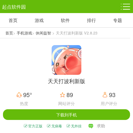
起点软件园
首页
游戏
软件
排行
专题
塔防游戏
休闲益智
体育竞技
1千+款游戏
1万+款游戏
5百+款游戏
首页
>
手机游戏
>
休闲益智
> 天天打波利新版 V2.8.23
角色扮演
赛车竞速
动作射击
3千+款游戏
3百+款游戏
3百+款游戏
天天打波利新版
95°
89
93
热度
网站评分
用户评分
下载到手机
求助
官方正版
无病毒
无外挂