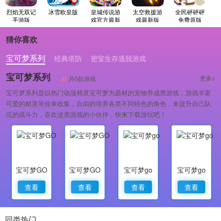
烈焰无双记
冰雪欧皇版
皇城传说游
太空救援游
全民砰砰砰
手游版
戏官方最新
戏最新版
免费原版
版
猜你喜欢
宝可梦系列
经典塔防
密室生存逃脱游戏
宝可梦系列
更多>
共0款游戏
宝可梦系列是以热门动漫精灵宝可梦为题材的宠物养成类游戏，游戏丰富
可爱的精灵等你来收集，自由的培养各类不同特色的角色，来提升自己队
伍的战斗力，喜欢这类游戏的小伙伴，快来下载游玩吧！
宝可梦GO
宝可梦GO
宝可梦go
宝可梦go
查看
查看
查看
查看
同类热门