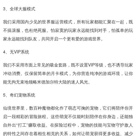
3、全球大服模式
我们采用国内少见的世界服运营模式，所有玩家都能汇聚在一起，既
不搞滚服，也杜绝死服。怕寂寞的玩家永远能找到对手，怕孤单的玩
家永远能找到队友，共同开启一个更有爱的游戏世界。
4、无VIP系统
我们不采用市面上常见的吸金套路，既不设置VIP等级，也不诱导玩家
冲动消费。仅保留简单的月卡模式，为你营造纯净的游戏环境，让你
能无拘无束地领略米德加尔特大陆的迷人风光。
5、奇幻宠物系统
仙境世界里，数百种魔物都化作了萌态可掬的宠物，它们将陪伴你开
启一段精彩的冒险旅程。这些萌宠不仅能时刻陪伴在你身边，还能独
自外出“打工”赚取收益。在探险过程中，宠物的技能与宝物守护敌人
的特性之间存在着相生相克的关系，如何让萌宠获得更多收益、减少