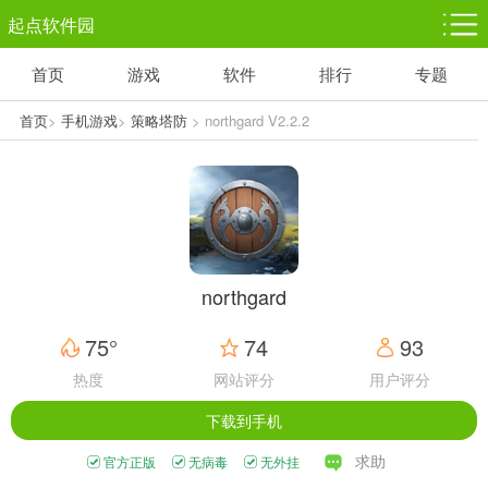
起点软件园
首页
游戏
软件
排行
专题
塔防游戏
休闲益智
体育竞技
1千+款游戏
1万+款游戏
5百+款游戏
首页
>
手机游戏
>
策略塔防
> northgard V2.2.2
角色扮演
赛车竞速
动作射击
3千+款游戏
3百+款游戏
3百+款游戏
northgard
75°
74
93
热度
网站评分
用户评分
下载到手机
求助
官方正版
无病毒
无外挂