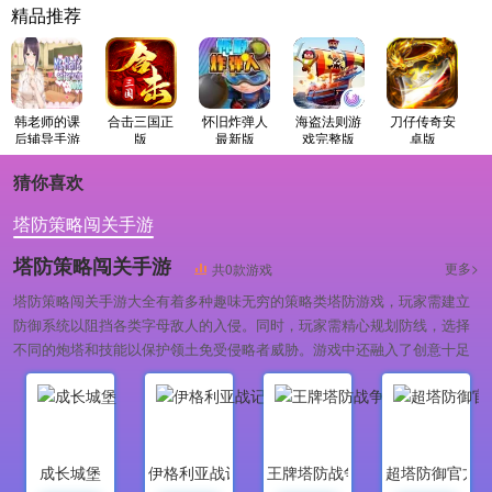
精品推荐
韩老师的课
合击三国正
怀旧炸弹人
海盗法则游
刀仔传奇安
后辅导手游
版
最新版
戏完整版
卓版
版
猜你喜欢
塔防策略闯关手游
塔防策略闯关手游
更多>
共0款游戏
塔防策略闯关手游大全有着多种趣味无穷的策略类塔防游戏，玩家需建立
防御系统以阻挡各类字母敌人的入侵。同时，玩家需精心规划防线，选择
不同的炮塔和技能以保护领土免受侵略者威胁。游戏中还融入了创意十足
的字母主题，使玩家在守卫领土的同时能够享受独特的游戏乐趣。
成长城堡
伊格利亚战记
王牌塔防战争之王
超塔防御官方