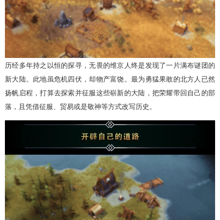
历经多年持之以恒的探寻，无畏的维京人终是发现了一片满布谜团的
新大陆。此地虽危机四伏，却物产富饶。最为勇猛果敢的北方人已然
扬帆启程，打算去探索并征服这些崭新的大陆，把荣耀带回自己的部
落，且凭借征服、贸易或是敬神等方式改写历史。