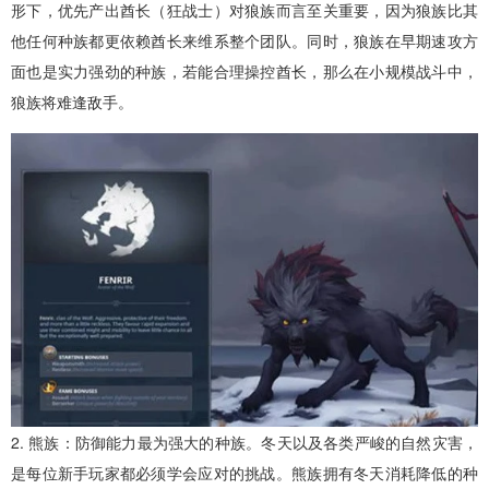
形下，优先产出酋长（狂战士）对狼族而言至关重要，因为狼族比其
他任何种族都更依赖酋长来维系整个团队。同时，狼族在早期速攻方
面也是实力强劲的种族，若能合理操控酋长，那么在小规模战斗中，
狼族将难逢敌手。
2. 熊族：防御能力最为强大的种族。冬天以及各类严峻的自然灾害，
是每位新手玩家都必须学会应对的挑战。熊族拥有冬天消耗降低的种