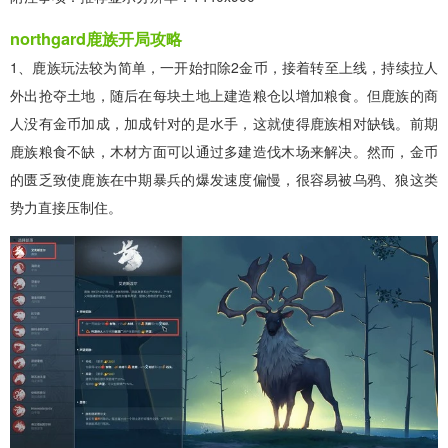
northgard鹿族开局攻略
1、鹿族玩法较为简单，一开始扣除2金币，接着转至上线，持续拉人
外出抢夺土地，随后在每块土地上建造粮仓以增加粮食。但鹿族的商
人没有金币加成，加成针对的是水手，这就使得鹿族相对缺钱。前期
鹿族粮食不缺，木材方面可以通过多建造伐木场来解决。然而，金币
的匮乏致使鹿族在中期暴兵的爆发速度偏慢，很容易被乌鸦、狼这类
势力直接压制住。