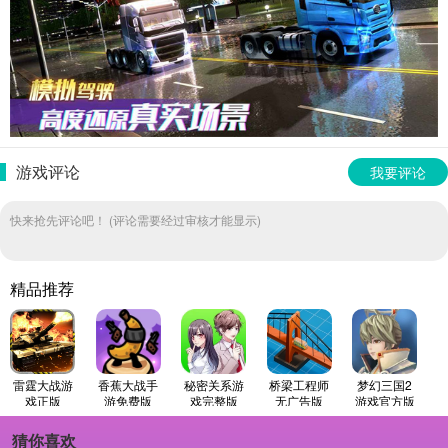
游戏评论
我要评论
快来抢先评论吧！ (评论需要经过审核才能显示)
精品推荐
雷霆大战游
香蕉大战手
秘密关系游
桥梁工程师
梦幻三国2
戏正版
游免费版
戏完整版
无广告版
游戏官方版
猜你喜欢