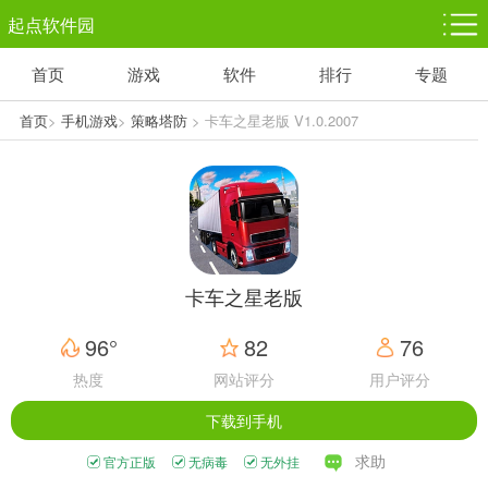
起点软件园
首页
游戏
软件
排行
专题
塔防游戏
休闲益智
体育竞技
1千+款游戏
1万+款游戏
5百+款游戏
首页
>
手机游戏
>
策略塔防
> 卡车之星老版 V1.0.2007
角色扮演
赛车竞速
动作射击
3千+款游戏
3百+款游戏
3百+款游戏
卡车之星老版
96°
82
76
热度
网站评分
用户评分
下载到手机
求助
官方正版
无病毒
无外挂