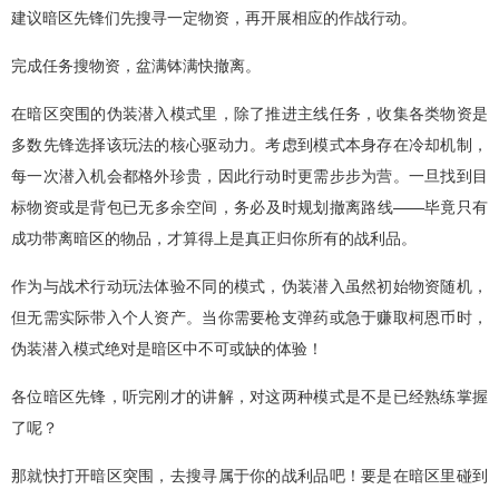
建议暗区先锋们先搜寻一定物资，再开展相应的作战行动。
完成任务搜物资，盆满钵满快撤离。
在暗区突围的伪装潜入模式里，除了推进主线任务，收集各类物资是
多数先锋选择该玩法的核心驱动力。考虑到模式本身存在冷却机制，
每一次潜入机会都格外珍贵，因此行动时更需步步为营。一旦找到目
标物资或是背包已无多余空间，务必及时规划撤离路线——毕竟只有
成功带离暗区的物品，才算得上是真正归你所有的战利品。
作为与战术行动玩法体验不同的模式，伪装潜入虽然初始物资随机，
但无需实际带入个人资产。当你需要枪支弹药或急于赚取柯恩币时，
伪装潜入模式绝对是暗区中不可或缺的体验！
各位暗区先锋，听完刚才的讲解，对这两种模式是不是已经熟练掌握
了呢？
那就快打开暗区突围，去搜寻属于你的战利品吧！要是在暗区里碰到