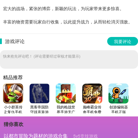
宏大的战场，紧张的博弈，新颖的玩法，为玩家带来更多惊喜。
丰富的物资需要玩家自行收集，以此提升战力，从而轻松消灭强敌。
游戏评论
我要评论
快来抢先评论吧！ (评论需要经过审核才能显示)
精品推荐
小小群英传
黑客帝国防
我的枪战世
巅峰霸业传
创游编辑器
2:复仇手机
守战直装游
界手游无广
奇手机免费
手机正版
免费版
戏版
告版
版
猜你喜欢
以都市冒险为题材的游戏合集
5v5竞技游戏