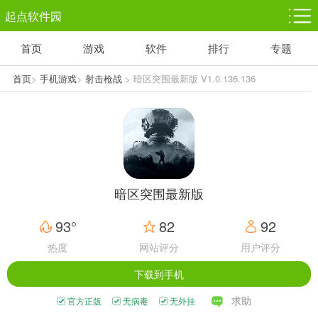
起点软件园
首页
游戏
软件
排行
专题
塔防游戏
休闲益智
体育竞技
1千+款游戏
1万+款游戏
5百+款游戏
首页
>
手机游戏
>
射击枪战
> 暗区突围最新版 V1.0.136.136
角色扮演
赛车竞速
动作射击
3千+款游戏
3百+款游戏
3百+款游戏
暗区突围最新版
93°
82
92
热度
网站评分
用户评分
下载到手机
求助
官方正版
无病毒
无外挂