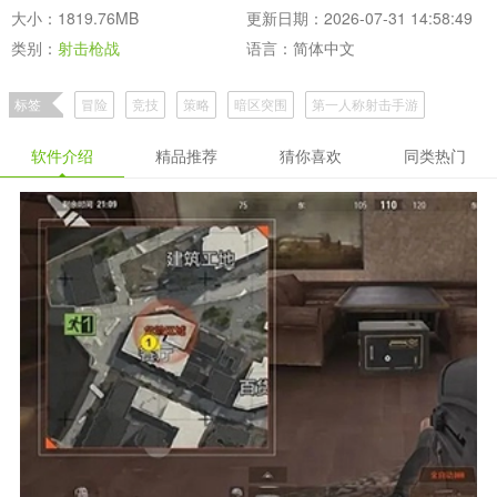
大小：1819.76MB
更新日期：2026-07-31 14:58:49
类别：
射击枪战
语言：简体中文
标签
冒险
竞技
策略
暗区突围
第一人称射击手游
守望先锋like射击游戏
热血巷战暗区突围合集
软件介绍
精品推荐
猜你喜欢
同类热门