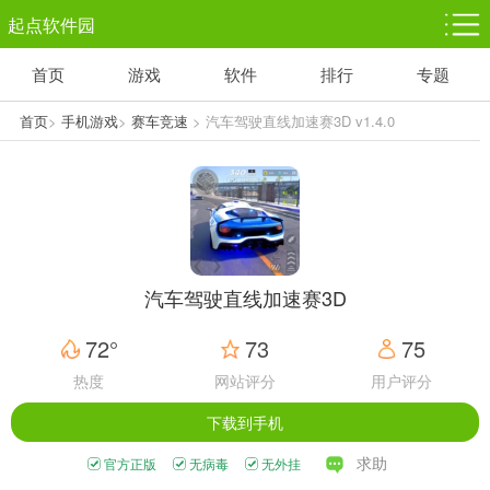
起点软件园
首页
游戏
软件
排行
专题
塔防游戏
休闲益智
体育竞技
1千+款游戏
1万+款游戏
5百+款游戏
首页
>
手机游戏
>
赛车竞速
> 汽车驾驶直线加速赛3D v1.4.0
角色扮演
赛车竞速
动作射击
3千+款游戏
3百+款游戏
3百+款游戏
汽车驾驶直线加速赛3D
72°
73
75
热度
网站评分
用户评分
下载到手机
求助
官方正版
无病毒
无外挂