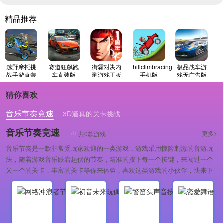
精品推荐
越野摩托挑
赛道狂飙跑
街霸对决内
hillclimbracing
极品战车游
战手游直装
车直装版
测游戏正版
手机版
戏无广告版
版
猜你喜欢
音乐节奏竞速
3D逼真的关卡挑战
惊险刺激的赛车竞速类游戏
音乐节奏竞速
更多>
共0款游戏
音乐节奏是一款非常受玩家欢迎的一类游戏，游戏采用惊险刺激的音游玩
法，随着游戏音乐跌宕起伏的节奏，精准的按下每一个按键，来闯过一个
又一个的关卡，丰富的关卡等你来体验，喜欢这类游戏的小伙伴，快来下
载游玩吧！