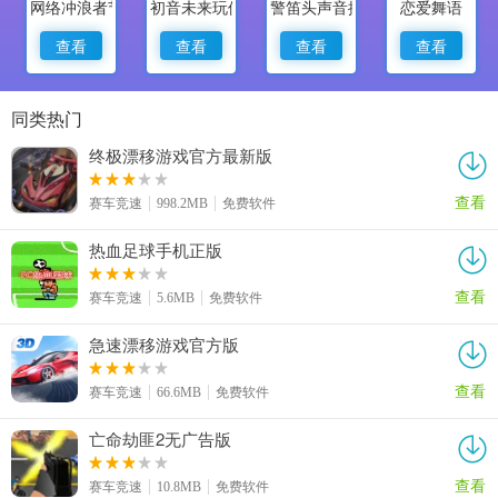
网络冲浪者节奏骑士
初音未来玩偶火车
警笛头声音按钮
恋爱舞语
查看
查看
查看
查看
同类热门
终极漂移游戏官方最新版
查看
赛车竞速
998.2MB
免费软件
热血足球手机正版
查看
赛车竞速
5.6MB
免费软件
急速漂移游戏官方版
查看
赛车竞速
66.6MB
免费软件
亡命劫匪2无广告版
查看
赛车竞速
10.8MB
免费软件