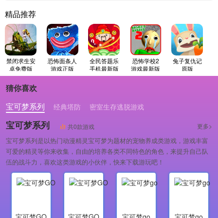
精品推荐
禁闭求生安
恐怖面条人
全民答题乐
恐怖学校2
兔子复仇记
卓免费版
游戏正版
手机最新版
游戏最新版
原版
猜你喜欢
宝可梦系列
经典塔防
密室生存逃脱游戏
宝可梦系列
更多>
共0款游戏
宝可梦系列是以热门动漫精灵宝可梦为题材的宠物养成类游戏，游戏丰富
可爱的精灵等你来收集，自由的培养各类不同特色的角色，来提升自己队
伍的战斗力，喜欢这类游戏的小伙伴，快来下载游玩吧！
宝可梦GO
宝可梦GO
宝可梦go
宝可梦go