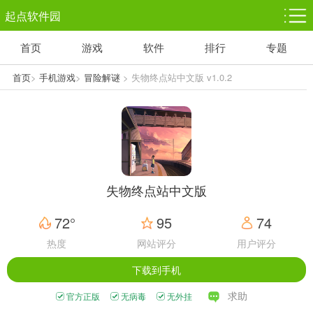
起点软件园
首页
游戏
软件
排行
专题
塔防游戏
休闲益智
体育竞技
1千+款游戏
1万+款游戏
5百+款游戏
首页
>
手机游戏
>
冒险解谜
> 失物终点站中文版 v1.0.2
角色扮演
赛车竞速
动作射击
3千+款游戏
3百+款游戏
3百+款游戏
失物终点站中文版
72°
95
74
热度
网站评分
用户评分
下载到手机
求助
官方正版
无病毒
无外挂