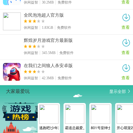
查看
休闲益智
30.2MB
免费软件
全民泡泡超人官方版
查看
休闲益智
1.83GB
免费软件
辉煌岁月游戏官方最新版
查看
休闲益智
345.5MB
免费软件
在我们之间狼人杀安卓版
查看
休闲益智
42.3MB
免费软件
显示全部
大家最爱玩
逃跑吧!少年测试服
霸道总裁爱上我
801号室绅士版2.6.1
开心萌宠2