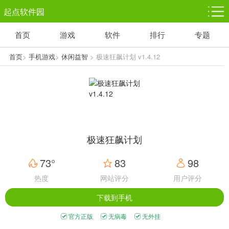
起点软件园
首页
游戏
软件
排行
专题
塔防游戏
休闲益智
体育竞技
1千+款游戏
1万+款游戏
5百+款游戏
首页
>
手机游戏
>
休闲益智
> 极速狂飙计划 v1.4.12
角色扮演
赛车竞速
动作射击
3千+款游戏
3百+款游戏
3百+款游戏
极速狂飙计划
73°
83
98
热度
网站评分
用户评分
下载到手机
官方正版
无病毒
无外挂