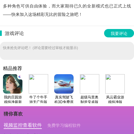
多种角色可供自由体验，而大家期待已久的全新模式也已正式上线
——快来加入这场精彩无比的冒险之旅吧！
游戏评论
我要评论
快来抢先评论吧！ (评论需要经过审核才能显示)
精品推荐
我的庄园游
牛了个牛手
真实驾驶飞
超级马里奥
风云霸业游
戏纯净最新
游无广告版
机3D免费原
制造安卓版
戏纯净版
版
版
猜你喜欢
视频监控查看软件
免费学习编程软件
专业做婚礼策划的软件