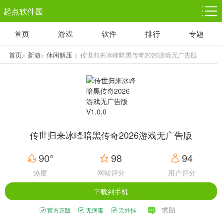
起点软件园
首页
游戏
软件
排行
专题
塔防游戏
休闲益智
体育竞技
1千+款游戏
1万+款游戏
5百+款游戏
首页
>
新游
>
休闲解压
> 传世归来冰峰暗黑传奇2026游戏无广告版
V1.0.0
角色扮演
赛车竞速
动作射击
3千+款游戏
3百+款游戏
3百+款游戏
传世归来冰峰暗黑传奇2026游戏无广告版
90°
98
94
热度
网站评分
用户评分
下载到手机
求助
官方正版
无病毒
无外挂