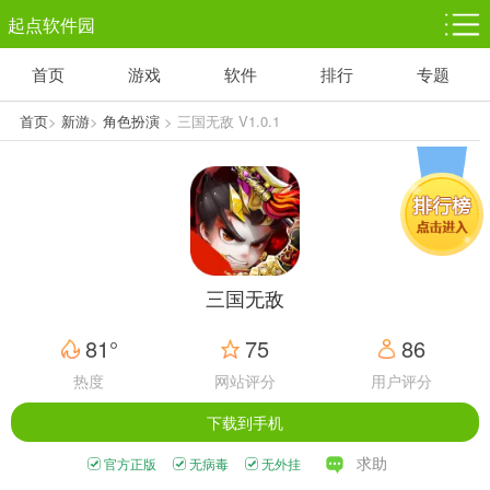
起点软件园
首页
游戏
软件
排行
专题
塔防游戏
休闲益智
体育竞技
1千+款游戏
1万+款游戏
5百+款游戏
首页
>
新游
>
角色扮演
> 三国无敌 V1.0.1
角色扮演
赛车竞速
动作射击
3千+款游戏
3百+款游戏
3百+款游戏
三国无敌
81°
75
86
热度
网站评分
用户评分
下载到手机
求助
官方正版
无病毒
无外挂