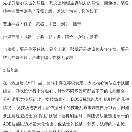
先提升增加攻击的属性，其次是增强生存能力的属性，而免控、装备
掉率等属性则完全无需升级。以战士为例，具体如下：
普通神器：鞋子，武器，手套，副手，腰带
声望神器：武器，手套，腿，胸，帽子，项链，腰带
当然啦，要是你不缺钱，是个土豪，那我还是建议你去转转盘。要是
转到神奇碎片，合成吞噬，你就无敌啦。
3.技能篇
在《热血屠龙HD》里，技能不存在等级设定，因此核心玩法在于技能
组合。游戏设计得十分贴心，针对不同场景可配置不同的技能组合，
分别适配竞技场进攻、竞技场防守、BOSS挑战以及挂机刷怪这几种
情况。 竞技场进攻时，需依据对手的技能配置来调整自身组合，例如
要注意规避战士的“捍卫”技能；挂机刷怪时，则建议尽量选用单一的
AOE技能以追求最大化输出，像战士的践踏、剑刃，法师的冲击波、
领域，猎人的多重射击等都是不错的选择。