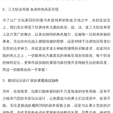
2、三大职业亮相 各具特色风采尽现
为了让广大玩家回归到最为本真纯粹的热血天地之中，在职业设定
上，我们充分再现了经典传奇元素的风采。战、法、道三大职业将登
上这片宽广的舞台，以各自独特的角色魅力，征服每一位前来体验的
勇者。无论你向往战士硬朗强健的臂膀，还是钟情于法师炫目而变幻
无穷的法术神力，亦或是追求道士神秘而渊博的召唤道术，在诺玛大
陆的热土之上，一切都将化为最真实的体验呈现在你面前。每个职业
的独特定位，更将作战技能的展现与操控推升至绚丽无比的新高度，
而这一切都将由你一手掌握！
3、酷炫玩法设计 斩妖屠魔挑战巅峰
另外，在游戏里，玩家们能体验到的不只是地道的传奇风格，还有不
少独具巧思的丰富玩法设计，让热爱战斗的勇士们沉浸其中、欲罢不
能。无论是挑战妖魔BOSS的副本探索之旅，还是与众勇士竞技的沙
城争霸，亦或是和角色成长紧密相关的酷炫光翼、至尊兵魂、神戒等