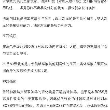
求极致完美的土豪玩家，否则40级（对应人物30级）之前的装备都不
用洗练——毕竟你好不容易洗炼好的装备，很快就会被替换掉。
洗炼的目标是洗出主属性与耐力，战士对应的是力量和耐力，猎人对
应的是敏捷和耐力，法师对应的是智力和耐力。
宝石镶嵌
在角色等级达到60级（对应70级内容阶段）之前，仅镶嵌主属性宝石
与耐力宝石即可。
80从80级装备起，便能够镶嵌其他副属性的宝石，具体镶嵌几颗可依
据自身的实际经济状况来决定。
神器强化
普通神器与声望双神器的强化均需吞噬普通神器。鉴于副本BOSS是
高属性装备的主要获取途径，因此优先强化的神器应是对通过副本
BOSS有帮助的部位。考虑到当前BOSS存在狂暴机制，总体原则为优