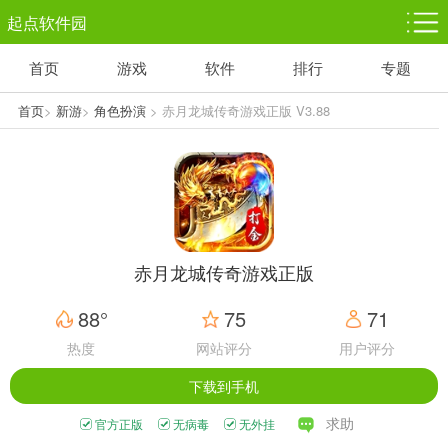
起点软件园
首页
游戏
软件
排行
专题
塔防游戏
休闲益智
体育竞技
1千+款游戏
1万+款游戏
5百+款游戏
首页
>
新游
>
角色扮演
> 赤月龙城传奇游戏正版 V3.88
角色扮演
赛车竞速
动作射击
3千+款游戏
3百+款游戏
3百+款游戏
赤月龙城传奇游戏正版
88°
75
71
热度
网站评分
用户评分
下载到手机
求助
官方正版
无病毒
无外挂