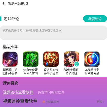
3、修复已知BUG
游戏评论
我要评论
快来抢先评论吧！ (评论需要经过审核才能显示)
精品推荐
沃玛霸主游
热血传奇盟
盛大热血传
诸侯争霸直
九魔劫超变
戏纯净最新
重神兵官网
奇手游最新
装游戏版
游戏官方最
版
版
版
新版
猜你喜欢
视频监控查看软件
免费学习编程软件
专业做婚礼策划的软件
视频监控查看软件
更多>
共0款软件