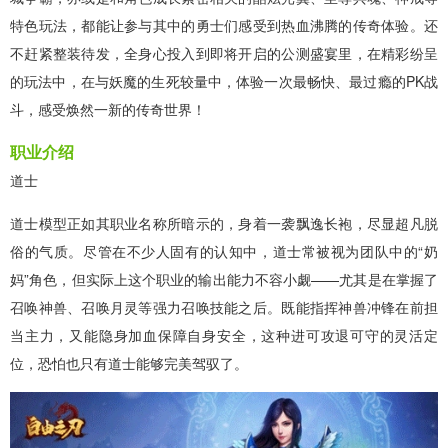
特色玩法，都能让参与其中的勇士们感受到热血沸腾的传奇体验。还
不赶紧整装待发，全身心投入到即将开启的公测盛宴里，在精彩纷呈
的玩法中，在与妖魔的生死较量中，体验一次最畅快、最过瘾的PK战
斗，感受焕然一新的传奇世界！
职业介绍
道士
道士模型正如其职业名称所暗示的，身着一袭飘逸长袍，尽显超凡脱
俗的气质。尽管在不少人固有的认知中，道士常被视为团队中的“奶
妈”角色，但实际上这个职业的输出能力不容小觑——尤其是在掌握了
召唤神兽、召唤月灵等强力召唤技能之后。既能指挥神兽冲锋在前担
当主力，又能隐身加血保障自身安全，这种进可攻退可守的灵活定
位，恐怕也只有道士能够完美驾驭了。