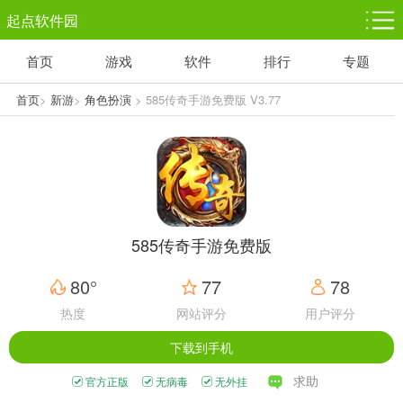
起点软件园
首页
游戏
软件
排行
专题
塔防游戏
休闲益智
体育竞技
1千+款游戏
1万+款游戏
5百+款游戏
首页
>
新游
>
角色扮演
> 585传奇手游免费版 V3.77
角色扮演
赛车竞速
动作射击
3千+款游戏
3百+款游戏
3百+款游戏
585传奇手游免费版
80°
77
78
热度
网站评分
用户评分
下载到手机
求助
官方正版
无病毒
无外挂