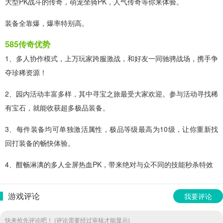
大型PK战斗的传奇，萌宠坐骑PK，人气传奇等你来体验。
装备全靠爆，爆率特别高。
585传奇优势
1、多人协作模式，上万玩家跨服激战，和好友一同驰骋战场，携手争
夺珍稀资源！
2、园内活动丰富多样，其中寻宝之旅最受大家欢迎。参与活动寻找稀
有宝石，就能收获超多极品装备。
3、每件装备均可单独激活属性，极品等级最高为10级，让你重新找
回打装备的畅快体验。
4、酣畅淋漓的多人全屏热血PK，带来绝对与众不同的技能秒杀特效
游戏评论
我要评论
快来抢先评论吧！ (评论需要经过审核才能显示)