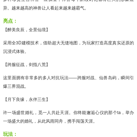
异。越来越高的神兽让人看起来越来越霸气。
亮点：
【醉美良辰，全景仙境】
采用全3D建模技术，借助超大无缝地图，为玩家打造高度真实还原的
沉浸式体验。
【跨服征战，剑指八荒】
这里面拥有非常多的多人对抗玩法——跨服对战、仙兽岛屿，瞬间引
爆三界混战。
【月下良缘，永伴三生】
许一场盛世婚礼，觅一人共赴天涯。你终能邂逅心仪的那个ta，举办
一场盛大的婚礼，从此风雨同舟，携手闯荡天涯。
玩法：