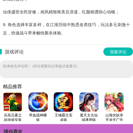
仙侠盛世全民皆修，画风精致唯美且浪漫，红颜相遇惊心动魄；
9. 角色选择丰富多样，在江湖历练中熟悉各类技巧，玩法多元刺激十
足，快速战斗带来畅快厮杀体验。
游戏评论
我要评论
快来抢先评论吧！ (评论需要经过审核才能显示)
精品推荐
乐高元素之
帝血战神横
王城霸主安
遮天太古仙
山海伏妖录
战游戏安装
版
卓版
域通用版
手游无广告
包
版
猜你喜欢