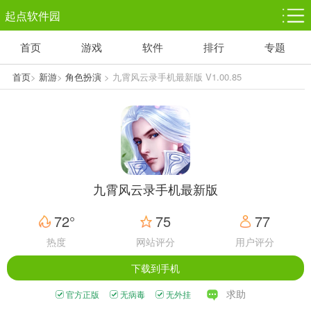
起点软件园
首页
游戏
软件
排行
专题
塔防游戏
休闲益智
体育竞技
1千+款游戏
1万+款游戏
5百+款游戏
首页
>
新游
>
角色扮演
> 九霄风云录手机最新版 V1.00.85
角色扮演
赛车竞速
动作射击
3千+款游戏
3百+款游戏
3百+款游戏
九霄风云录手机最新版
72°
75
77
热度
网站评分
用户评分
下载到手机
求助
官方正版
无病毒
无外挂