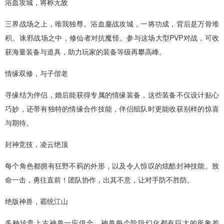
浴血攻城，将称无敌
三界战场之上，唯我独尊。浴血鏖战攻城，一将功成，背后是万骨堆
积。诛邪战场之中，修仙者对抗魔怪。参与这场大型PVP对战，可收
获海量装备与道具，助力玩家的装备等级再攀高峰。
情缘双修，与子偕老
寻缘结为伴侣，婚后能获得专属的情缘装备，这些装备不仅设计贴心
巧妙，还带有独特的情缘合作技能，伴侣组队时更能收获别样的惊喜
与期待。
封神竞技，凌云绝顶
每个角色都拥有狂野不羁的外形，以及令人惊叹的炫酷封神技能。致
命一击，勇往直前！团队协作，出其不意，让对手防不胜防。
绝版神兽，霸统江山
多种珍贵上古神兽一应俱全，神兽每个阶段幻化都有巨大的形象差