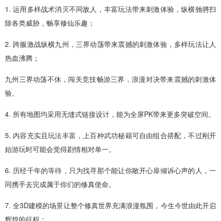
1. 运用多样战术消灭不同敌人，丰富玩法带来刺激体验，纵横驰骋扫
除各类威胁，畅享修仙乐趣；
2. 跨服激战纵横九州，三界动荡带来震撼的刺激体验，多样玩法让人
热血沸腾；
九州三界动荡不休，闯关竞技畅游三界，浪漫对决带来震撼的刺激体
验。
4. 所有地图均采用无缝式链接设计，能为全屏PK带来更多突破空间。
5. 内容充实且玩法丰富，上百种武功秘籍可自由组合搭配，不过刚开
始游玩时可能会觉得剧情相对单一。
6. 历经千年的等待，只为找寻那个能让你敞开心扉倾诉心声的人，一
同携手去完成属于你们的修真使命。
7. 全3D建模的场景让整个修真世界充满浪漫氛围，今生今世由此开启
辉煌的征程；