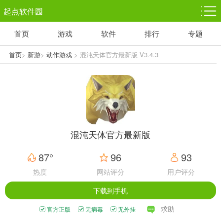
起点软件园
首页
游戏
软件
排行
专题
塔防游戏
休闲益智
体育竞技
1千+款游戏
1万+款游戏
5百+款游戏
首页
>
新游
>
动作游戏
> 混沌天体官方最新版 V3.4.3
角色扮演
赛车竞速
动作射击
3千+款游戏
3百+款游戏
3百+款游戏
混沌天体官方最新版
87°
96
93
热度
网站评分
用户评分
下载到手机
求助
官方正版
无病毒
无外挂