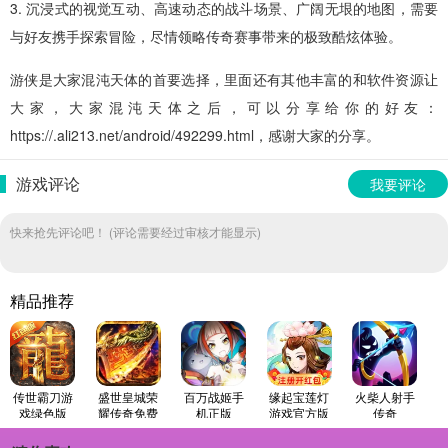
3. 沉浸式的视觉互动、高速动态的战斗场景、广阔无垠的地图，需要
与好友携手探索冒险，尽情领略传奇赛事带来的极致酷炫体验。
游侠是大家混沌天体的首要选择，里面还有其他丰富的和软件资源让
大家，大家混沌天体之后，可以分享给你的好友：
https://.ali213.net/android/492299.html，感谢大家的分享。
游戏评论
我要评论
快来抢先评论吧！ (评论需要经过审核才能显示)
精品推荐
传世霸刀游
盛世皇城荣
百万战姬手
缘起宝莲灯
火柴人射手
戏绿色版
耀传奇免费
机正版
游戏官方版
传奇
原版
(StickmanArcher
游戏无广告