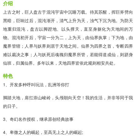
介绍
上古之时，巨人盘古于混沌宇宙中沉睡万载。待其苏醒，挥巨斧劈向
黑暗，巨响过后，混沌渐开，清气上升为天，浊气下沉为地。为防天
地重归混沌，盘古以脚蹬地、以头撑天，直至身躯化为天地间的万
物。混沌初开后，宇宙一分为二，上为天，由仙界执掌；下为地，由
魔界管辖；人界与妖界则居于天地之间。仙界为四界之首，专断四界
难以裁决之事；人与妖死后魂魄归魔界所管，若能得道成仙，则跻身
仙班，归属仙界。多年以来，天地四界皆依此规则相安共处。
特色
1、开发多种呼叫玩法，乱洲等你打
脚踏大地，肩扛崇山峻岭，头颅朝向天空！我的生活，并非等同于我
的日子。
3、奇幻名作授权，继承原创经典故事
4、卑微之人的崛起，至高无上之人的崛起;