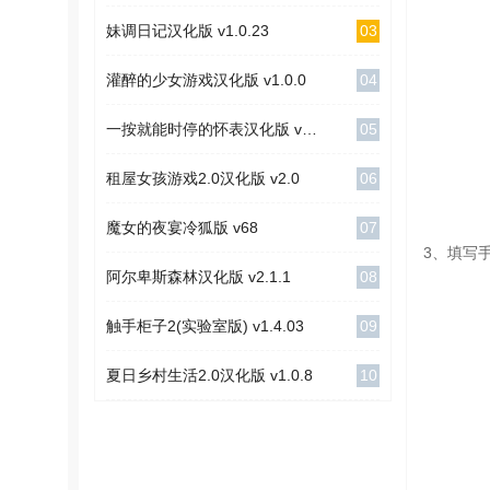
03
妹调日记汉化版 v1.0.23
04
灌醉的少女游戏汉化版 v1.0.0
05
一按就能时停的怀表汉化版 v1.1
06
租屋女孩游戏2.0汉化版 v2.0
07
魔女的夜宴冷狐版 v68
3、填写
08
阿尔卑斯森林汉化版 v2.1.1
09
触手柜子2(实验室版) v1.4.03
10
夏日乡村生活2.0汉化版 v1.0.8