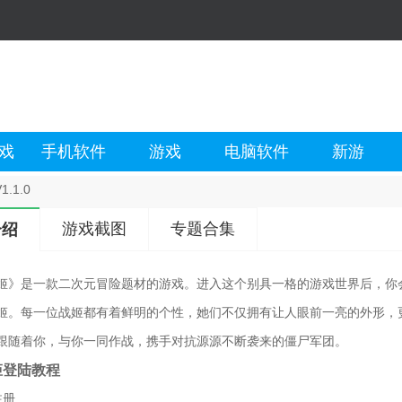
戏
手机软件
游戏
电脑软件
新游
.1.0
游戏截图
专题合集
介绍
姬》是一款二次元冒险题材的游戏。进入这个别具一格的游戏世界后，你
姬。每一位战姬都有着鲜明的个性，她们不仅拥有让人眼前一亮的外形，
跟随着你，与你一同作战，携手对抗源源不断袭来的僵尸军团。
姬登陆教程
注册