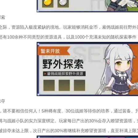
探索
之际，资源陷入极度紧缺的境地。玩家能够消耗金币，雇佣战姬前往野外开
还有100余种不同类型的资源道具，以及1000个充满未知的随机探索事
掠夺
，请不要相信任何人！5种稀有度、30位战姬等待你的培养，通过装备、
将与战姬小队的实力深度绑定。玩家每日产出的30%会存入瞭望资源塔，
被掠夺未达上限，次日产出的30%将继续补充瞭望资源塔，直至补满上限