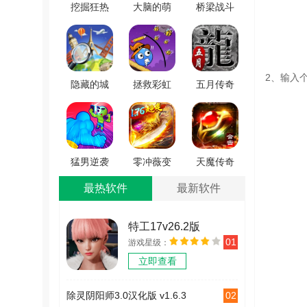
挖掘狂热
大脑的萌
桥梁战斗
游戏纯净
芽
3D(BridgeBattle)
版 v0.10.0
(GerminationofBrain)
手游免费
免费原版
版
2、输入
V1.1
隐藏的城
拯救彩虹
五月传奇
市冒险
怪物
游戏官网
(HiddenCityAdventure)
(RainbowMonster:DrawToSave)
版 V4.4.5
安卓版
通用版
v4.0.1
猛男逆袭
零冲薇变
天魔传奇
记手机版
手机版
手游最新
最热软件
最新软件
V1.0.1
V3.839.839
版 V1.0.0
特工17v26.2版
01
游戏星级：
v26.2
立即查看
02
除灵阴阳师3.0汉化版 v1.6.3