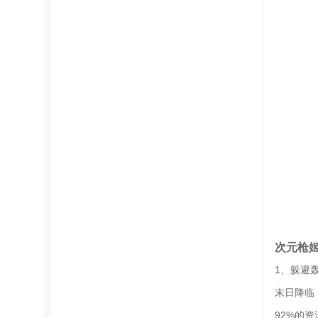
次元枪
1、躲避
末日降临
92%的