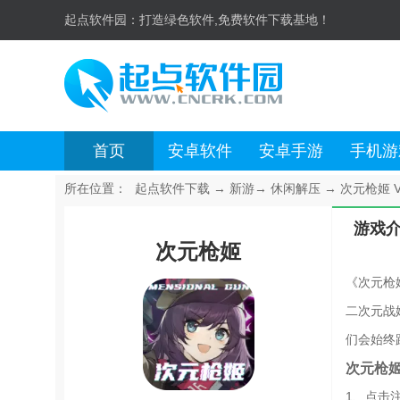
起点软件园：
打造绿色软件,免费软件下载基地！
首页
安卓软件
安卓手游
手机游
所在位置：
起点软件下载
→
新游
→
休闲解压
→
次元枪姬 V1
游戏
次元枪姬
《次元枪
二次元战
们会始终
次元枪
1、点击