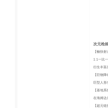
次元枪
【畅快射
1:1一
衍生丰富
【巨物降临
巨型人形
【基地系
在海姆达
【超元链