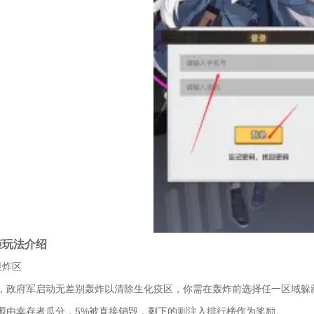
姬玩法介绍
轰炸区
，政府军启动无差别轰炸以清除生化疫区，你需在轰炸前选择任一区域躲
资源由幸存者瓜分，5%被直接销毁，剩下的则注入排行榜作为奖励。