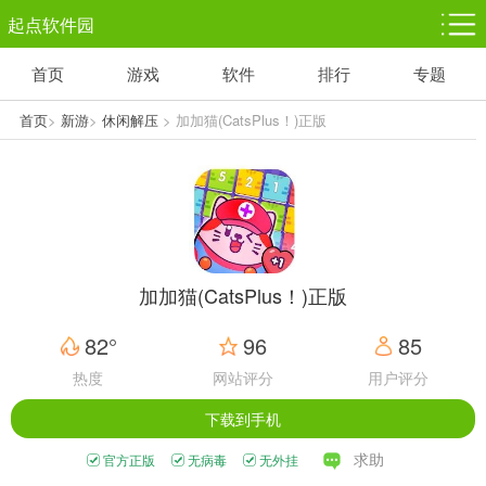
起点软件园
首页
游戏
软件
排行
专题
塔防游戏
休闲益智
体育竞技
1千+款游戏
1万+款游戏
5百+款游戏
首页
>
新游
>
休闲解压
> 加加猫(CatsPlus！)正版
角色扮演
赛车竞速
动作射击
3千+款游戏
3百+款游戏
3百+款游戏
加加猫(CatsPlus！)正版
82°
96
85
热度
网站评分
用户评分
下载到手机
求助
官方正版
无病毒
无外挂