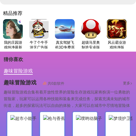
精品推荐
我的庄园游
牛了个牛手
真实驾驶飞
超级马里奥
风云霸业游
戏纯净最新
游无广告版
机3D免费原
制造安卓版
戏纯净版
版
版
猜你喜欢
趣味冒险游戏
趣味冒险游戏
更多>
共0款软件
趣味冒险游戏合集有着开放性世界的冒险生存游戏玩家将扮演一位勇敢的
冒险家，玩家可以运用各种技能和装备来完成任务，探索充满未知的城市
街道，超多的探索玩法可以自由的体验，大家可以在城市中尽情地冒险体
验。