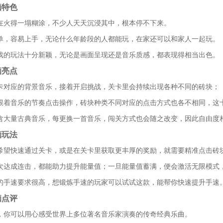
痴特色
现在火得一塌糊涂，不少人天天沉浸其中，根本停不下来。
简单，容易上手，无论什么年龄段的人都能玩，在家还可以和家人一起玩。
游戏的玩法十分新颖，无论是画面呈现还是音乐质感，都表现得相当出色。
痴亮点
关卡对应的背景音乐，接着开启挑战，关卡里会持续出现各种不同的砖块；
需跟着音乐的节奏点击操作，砖块种类不同对应的点击方式也各不相同，这
包含大量古典音乐，每更换一首音乐，闯关方式也会随之改变，因此自由度
痴玩法
家希望快速通过关卡，或是在关卡里获取更丰厚的奖励，就需要精准点击砖
每次达成连击，都能助力提升能量值；一旦能量值蓄满，便会激活无限模式
家的手速要求很高，想锻炼手速的玩家可以试试这款，能帮你快速提升手速
痴点评
里，你可以用心感受世界上多位著名音乐家演奏的传奇经典乐曲。