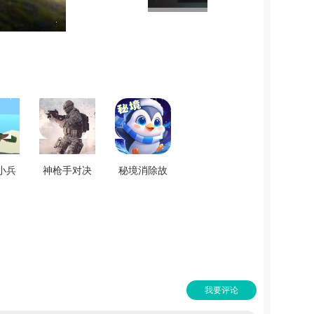
小兵
神枪手对决
秘境消除故
净版
战场游戏最
事免费版
.2
新版 V1.0
V1.2.18
我要评论