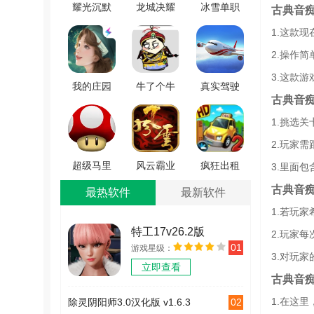
耀光沉默
龙城决耀
冰雪单职
古典音
世界安卓
光冰雪打
业高爆版
1.这款
直装版
金安卓官
V3.88
2.操作
V1.0.3
方版
3.这款
V1.10.1
我的庄园
牛了个牛
真实驾驶
古典音
游戏纯净
手游无广
飞机3D免
1.挑选
最新版
告版 V3.0
费原版
V1.0.3
V2.1.4
2.玩家
超级马里
风云霸业
疯狂出租
3.里面
奥制造安
游戏纯净
车2官方最
古典音
最热软件
最新软件
卓版
版
新版
1.若玩
V3.2.3
V1.5.104
V1.6.0
特工17v26.2版
2.玩家
01
游戏星级：
v26.2
3.对玩
立即查看
古典音
1.在这
02
除灵阴阳师3.0汉化版 v1.6.3