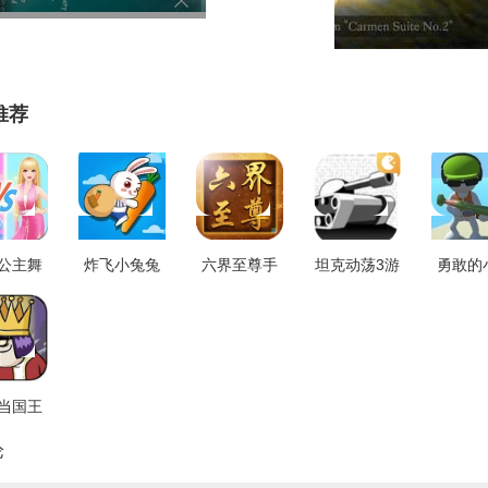
推荐
公主舞
炸飞小兔兔
六界至尊手
坦克动荡3游
勇敢的
机免费
游戏纯净最
机版
戏纯净最新
游戏纯
4.0.2
新版 V1.0.6
V3.30.2
版 V1.0
V1.8
当国王
用版
论
.0.9