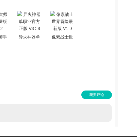
师手
异火神器单
像素战士世
费版
职业官方正
界冒险最新
.2
版 V3.88
版 V1.0
我要评论