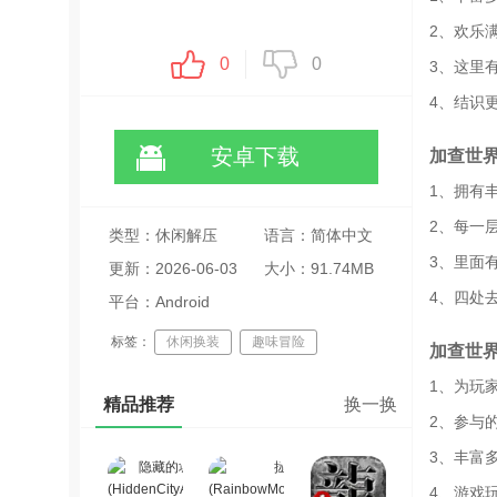
2、欢乐
0
0
3、这里
4、结识
安卓下载
加查世
1、拥有
2、每一
类型：休闲解压
语言：简体中文
3、里面
更新：2026-06-03
大小：91.74MB
4、四处
20:38:37
平台：Android
标签：
休闲换装
趣味冒险
加查世
1、为玩
精品推荐
换一换
2、参与
3、丰富
4、游戏