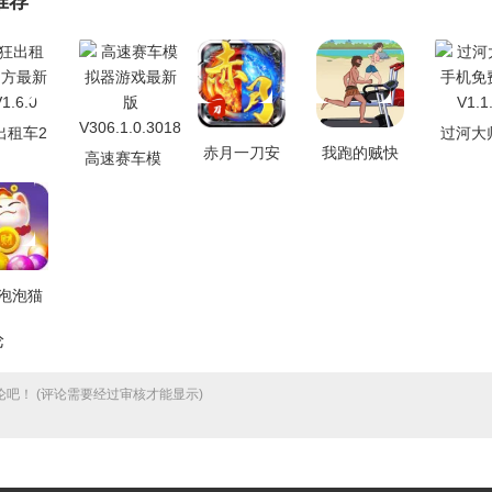
推荐
出租车2
过河大
赤月一刀安
我跑的贼快
高速赛车模
最新版
机免
卓免费版
游戏官方最
拟器游戏最
.6.0
V1.1
V2.0
新版 V1.6
新版
V306.1.0.3018
泡泡猫
免费版
论
.0.0
吧！ (评论需要经过审核才能显示)