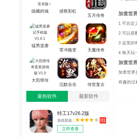
隐藏的城
拯救彩虹
加查世
五月传奇
市冒险
怪物
游戏官网
1.可自
(HiddenCityAdventure)
(RainbowMonster:DrawToSave)
版 V4.4.5
2.可以
安卓版
通用版
v4.0.1
3.这里
猛男逆袭
零冲薇变
天魔传奇
4.每天
记手机版
手机版
手游最新
V1.0.1
加查世
V3.839.839
版 V1.0.0
加查世界
大煎饼传
有趣的过
沉默合击
传世复古
奇直装游
传奇手游
版之金装
戏版 V1.0
最热软件
最新软件
官网版
裁决
V1.0.0
V1.0.15
特工17v26.2版
01
游戏星级：
v26.2
立即查看