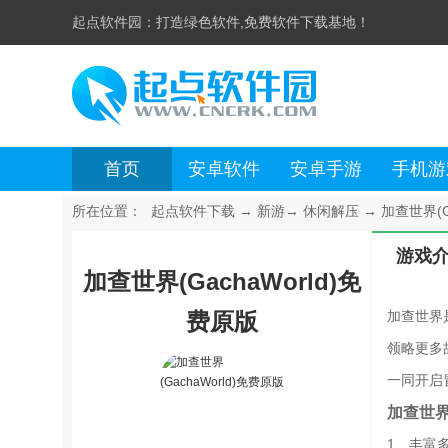
起点软件园：
打造绿色软件,免费软件下载基地！
首页
安卓软件
安卓手游
手机游
所在位置：
起点软件下载
→
新游
→
休闲解压
→
加查世界(G
游戏
加查世界(GachaWorld)免
费原版
加查世界
领略更多
一同开启
加查世
1、丰富