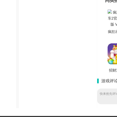
同类
疯狂
官方
V1
招财
最新
游戏评
V1
快来抢先评论