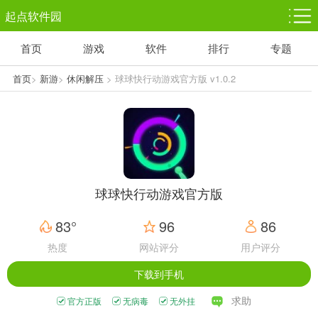
起点软件园
首页
游戏
软件
排行
专题
塔防游戏
休闲益智
体育竞技
1千+款游戏
1万+款游戏
5百+款游戏
首页
>
新游
>
休闲解压
> 球球快行动游戏官方版 v1.0.2
角色扮演
赛车竞速
动作射击
3千+款游戏
3百+款游戏
3百+款游戏
球球快行动游戏官方版
83°
96
86
热度
网站评分
用户评分
下载到手机
求助
官方正版
无病毒
无外挂