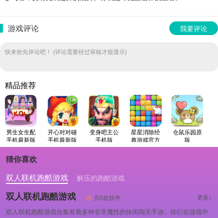
游戏评论
我要评论
快来抢先评论吧！ (评论需要经过审核才能显示)
精品推荐
男生女生配
开心对对碰
变身吧主公
星星消除经
仓鼠乐园原
手机最新版
手机最新版
手机版
典游戏官方
版
最新版
猜你喜欢
双人联机跑酷游戏
解压的跑酷游戏
双人联机跑酷游戏
更多>
共0款软件
双人联机跑酷游戏合集有着多种非常魔性的休闲闯关手游。你们在游戏中