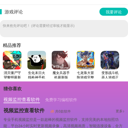
游戏评论
我要评论
快来抢先评论吧！ (评论需要经过审核才能显示)
精品推荐
消灭僵尸守
生化末日火
魔女兵器手
七龙珠大冒
变形战斗机
望黎明最新
线枪神手机
机最新版
险游戏完整
器人游戏正
免费版
免费版
版
版
猜你喜欢
视频监控查看软件
免费学习编程软件
专业做婚礼策划的软件
视频监控查看软件
更多>
共0款软件
专业手机视频监控是一款超棒的视频监控软件，支持完美的本地拍照功
能，平台24小时实时更新视频录像，高清视频画质，智能连接设备，全方