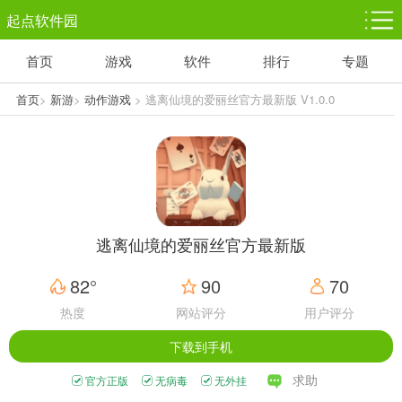
起点软件园
首页
游戏
软件
排行
专题
塔防游戏
休闲益智
体育竞技
1千+款游戏
1万+款游戏
5百+款游戏
首页
>
新游
>
动作游戏
> 逃离仙境的爱丽丝官方最新版 V1.0.0
角色扮演
赛车竞速
动作射击
3千+款游戏
3百+款游戏
3百+款游戏
逃离仙境的爱丽丝官方最新版
82°
90
70
热度
网站评分
用户评分
下载到手机
求助
官方正版
无病毒
无外挂