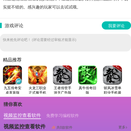
实挺不错的。感兴趣的玩家可以去试试哦。
游戏评论
我要评论
快来抢先评论吧！ (评论需要经过审核才能显示)
精品推荐
九五传奇安
火龙三职业
王者传世手
真牛传奇旧
斩风冰雪单
卓直装版
正式服手机
游无广告版
版
职业手机最
版
新版
猜你喜欢
视频监控查看软件
免费学习编程软件
专业做婚礼策划的软件
视频监控查看软件
更多>
共0款软件