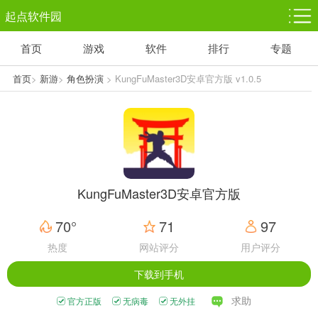
起点软件园
首页
游戏
软件
排行
专题
塔防游戏
休闲益智
体育竞技
1千+款游戏
1万+款游戏
5百+款游戏
首页
>
新游
>
角色扮演
> KungFuMaster3D安卓官方版 v1.0.5
角色扮演
赛车竞速
动作射击
3千+款游戏
3百+款游戏
3百+款游戏
KungFuMaster3D安卓官方版
70°
71
97
热度
网站评分
用户评分
下载到手机
求助
官方正版
无病毒
无外挂