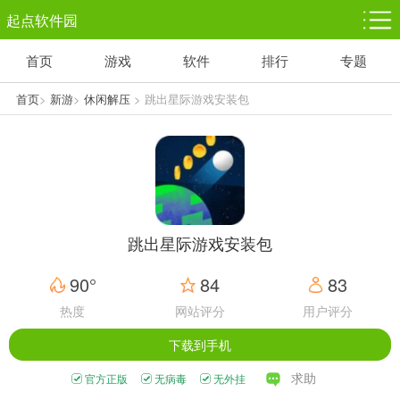
起点软件园
首页
游戏
软件
排行
专题
塔防游戏
休闲益智
体育竞技
1千+款游戏
1万+款游戏
5百+款游戏
首页
>
新游
>
休闲解压
> 跳出星际游戏安装包
角色扮演
赛车竞速
动作射击
3千+款游戏
3百+款游戏
3百+款游戏
跳出星际游戏安装包
90°
84
83
热度
网站评分
用户评分
下载到手机
求助
官方正版
无病毒
无外挂