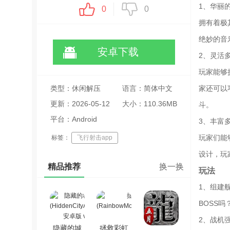
1、华丽
0
0
拥有着极
绝妙的音
安卓下载
2、灵活
玩家能够
类型：休闲解压
语言：简体中文
家还可以
更新：2026-05-12
大小：110.36MB
斗。
23:16:09
平台：Android
3、丰富
玩家们能
标签：
飞行射击app
设计，玩
精品推荐
换一换
玩法
1、组建
BOSS
2、战机
隐藏的城
拯救彩虹