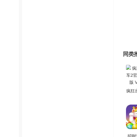
同类
疯狂
官方
V1
招财