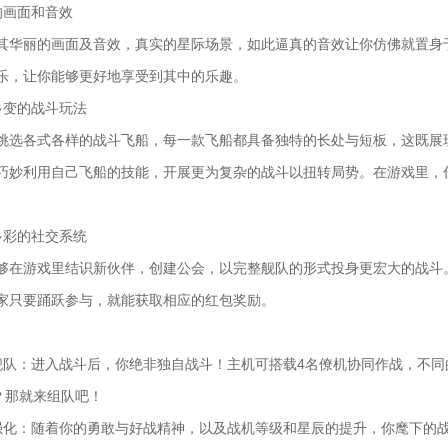
的画面和音效
其华丽的画面及音效，真实的星际场景，如此逼真的音效让你仿佛就置身
乐，让你能够更好地享受到其中的乐趣。
多变的战斗玩法
挑选各式各样的战斗飞船，每一款飞船都具备独特的长处与短板，这既展
巧妙利用自己飞船的技能，开展更为复杂的战斗以扭转局势。在游戏里，
多彩的社交系统
够在游戏里结识新伙伴，创建公会，以完整舰队的形式投身更宏大的战斗
家只要踊跃参与，就能获取相应的红包奖励。
舰队：进入战斗后，你绝非独自战斗！主机可搭载4名僚机协同作战，不
吗？那就来组队吧！
强化：随着你的勇敢与好战精神，以及战机等级和星辰的提升，你麾下的