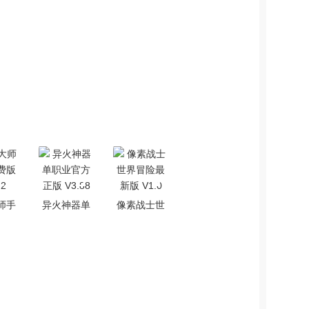
师手
异火神器单
像素战士世
费版
职业官方正
界冒险最新
.2
版 V3.88
版 V1.0