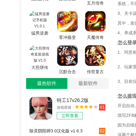
五月传奇
系统，不
市冒险
怪物
游戏官网
3、关卡
(HiddenCityAdventure)
(RainbowMonster:DrawToSave)
版 V4.4.5
安卓版
通用版
其中，发
v4.0.1
4、养成
猛男逆袭
零冲薇变
天魔传奇
记手机版
怎么登
手机版
手游最新
V1.0.1
1、同意
V3.839.839
版 V1.0.0
2、玩家
大煎饼传
沉默合击
传世复古
奇直装游
传奇手游
版之金装
3、目前
戏版 V1.0
最热软件
最新软件
官网版
裁决
V1.0.0
V1.0.15
怎么提
特工17v26.2版
开启自动
01
游戏星级：
v26.2
填写ZF
立即查看
因为后续
02
除灵阴阳师3.0汉化版 v1.6.3
这两个都