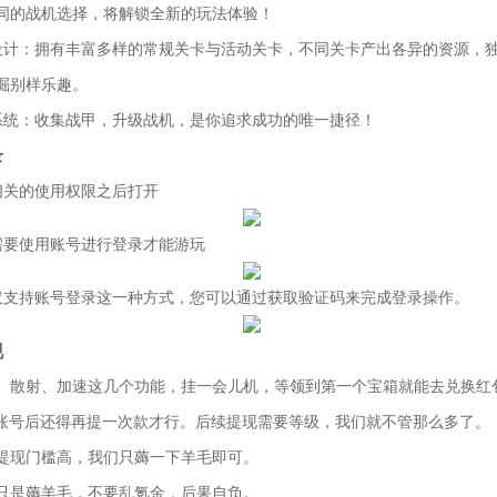
同的战机选择，将解锁全新的玩法体验！
设计：拥有丰富多样的常规关卡与活动关卡，不同关卡产出各异的资源，
掘别样乐趣。
系统：收集战甲，升级战机，是你追求成功的唯一捷径！
录
相关的使用权限之后打开
需要使用账号进行登录才能游玩
仅支持账号登录这一种方式，您可以通过获取验证码来完成登录操作。
现
、散射、加速这几个功能，挂一会儿机，等领到第一个宝箱就能去兑换红
B账号后还得再提一次款才行。后续提现需要等级，我们就不管那么多了。
提现门槛高，我们只薅一下羊毛即可。
只是薅羊毛，不要乱氪金，后果自负。