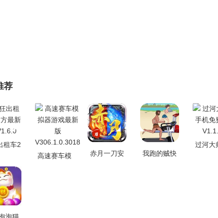
推荐
出租车2
过河大
赤月一刀安
我跑的贼快
高速赛车模
最新版
机免
卓免费版
游戏官方最
拟器游戏最
.6.0
V1.1
V2.0
新版 V1.6
新版
V306.1.0.3018
泡泡猫