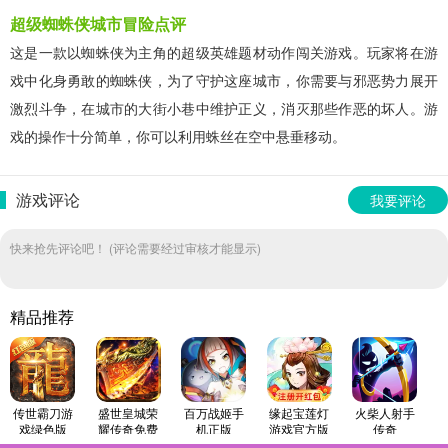
超级蜘蛛侠城市冒险点评
这是一款以蜘蛛侠为主角的超级英雄题材动作闯关游戏。玩家将在游
戏中化身勇敢的蜘蛛侠，为了守护这座城市，你需要与邪恶势力展开
激烈斗争，在城市的大街小巷中维护正义，消灭那些作恶的坏人。游
戏的操作十分简单，你可以利用蛛丝在空中悬垂移动。
游戏评论
我要评论
快来抢先评论吧！ (评论需要经过审核才能显示)
精品推荐
传世霸刀游
盛世皇城荣
百万战姬手
缘起宝莲灯
火柴人射手
戏绿色版
耀传奇免费
机正版
游戏官方版
传奇
原版
(StickmanArcher