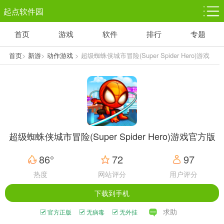
起点软件园
首页
游戏
软件
排行
专题
塔防游戏
休闲益智
体育竞技
1千+款游戏
1万+款游戏
5百+款游戏
首页
>
新游
>
动作游戏
> 超级蜘蛛侠城市冒险(Super Spider Hero)游戏
官方版
角色扮演
赛车竞速
动作射击
3千+款游戏
3百+款游戏
3百+款游戏
超级蜘蛛侠城市冒险(Super Spider Hero)游戏官方版
86°
72
97
热度
网站评分
用户评分
下载到手机
求助
官方正版
无病毒
无外挂