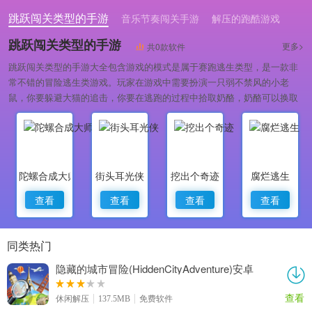
跳跃闯关类型的手游
音乐节奏闯关手游
解压的跑酷游戏
跳跃闯关类型的手游
更多>
共0款软件
跳跃闯关类型的手游大全包含游戏的模式是属于赛跑逃生类型，是一款非
常不错的冒险逃生类游戏。玩家在游戏中需要扮演一只弱不禁风的小老
鼠，你要躲避大猫的追击，你要在逃跑的过程中拾取奶酪，奶酪可以换取
金币。
陀螺合成大师
街头耳光侠
挖出个奇迹
腐烂逃生
查看
查看
查看
查看
同类热门
隐藏的城市冒险(HiddenCityAdventure)安卓
版
查看
休闲解压
137.5MB
免费软件