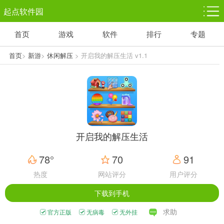
起点软件园
首页
游戏
软件
排行
专题
塔防游戏
休闲益智
体育竞技
1千+款游戏
1万+款游戏
5百+款游戏
首页
>
新游
>
休闲解压
> 开启我的解压生活 v1.1
角色扮演
赛车竞速
动作射击
3千+款游戏
3百+款游戏
3百+款游戏
开启我的解压生活
78°
70
91
热度
网站评分
用户评分
下载到手机
求助
官方正版
无病毒
无外挂