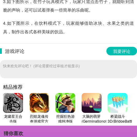
3.如下图所示，在竹子玩具模式下，玩家只需点击竹子，就能听到清
脆的声响，还可以试着弹奏一些简单的乐曲呢。
4.如下图所示，在饮料模式下，玩家能够借助冰块、水果之类的道
具，制作出各式各样美味的饮品。
游戏评论
我要评论
快来抢先评论吧！ (评论需要经过审核才能显示)
精品推荐
龙啸星王合
烈焰龙魂传
挖掘狂热游
大脑的萌芽
桥梁战斗
击版
奇游戏官方
戏纯净版
(GerminationofBrain)
3D(BridgeBattle)
版
免费原版
手游免费版
猜你喜欢