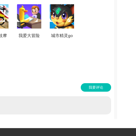
技摩
我爱大冒险
城市精灵go
直装
免费原版
安锋版
8.3
V1.0.0
V2.6.1
我要评论