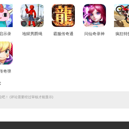
启示录
地狱男爵绳
霸服传奇通
问仙奇录神
疯狂特
1.0.0
索英雄官方
用版 V3.88
兽游戏最新
托手游
最新版 V1.0
版 V2.8.5
版 V2.
传奇弹
雄游戏
论
 V1.1
吧！ (评论需要经过审核才能显示)