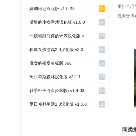
承担合理
03
妹调日记汉化版 v1.0.23
玩家凭借
04
灌醉的少女游戏汉化版 v1.0.0
05
一按就能时停的怀表汉化版 v1.1
06
租屋女孩游戏2.0汉化版 v2.0
07
魔女的夜宴冷狐版 v68
08
阿尔卑斯森林汉化版 v2.1.1
09
触手柜子2(实验室版) v1.4.03
10
夏日乡村生活2.0汉化版 v1.0.8
同类