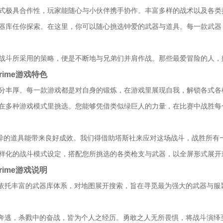
戏模式极具合作性，玩家能随心与小伙伴携手协作。丰富多样的战术以及各
量武器库任你探索。在这里，你可以随心挑选钟爱的武器与道具。每一款武
休止战斗所采用的策略，便是不断地与兄弟们并肩作战。那些最爱冒险的人
 Prime游戏特色
励十分丰厚。每一款游戏都是对自身的锻炼，在游戏里展现自我，解锁各式
能够在多种游戏模式里挑选。您能够凭借类似绿巨人的力量，在比赛中战胜
。
各异的道具能带来良好成效。我们得借助塔斯社来应对这场战斗，战胜所有
助多样化的战斗模式设定，搭配您所挑选的各类枪支与武器，以全屏形式展
 Prime游戏说明
依托丰富的武器库体系，对地图展开搜索，旨在寻觅最为强大的武器与服
。
奔逃，杀戮中的奋战，皆为个人之经历。勇敢之人无所畏惧，将战斗演绎