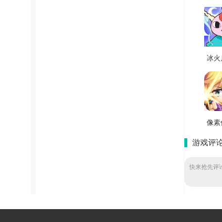
冰火
原版 V
像素
幕英
游戏评
安装包
快来抢先评论