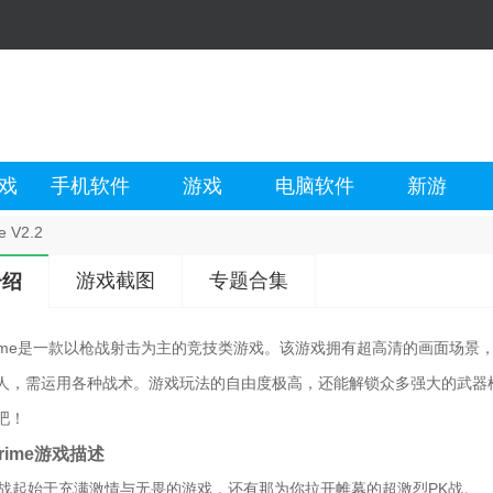
戏
手机软件
游戏
电脑软件
新游
e V2.2
游戏截图
专题合集
介绍
le Prime是一款以枪战射击为主的竞技类游戏。该游戏拥有超高清的画面
人，需运用各种战术。游戏玩法的自由度极高，还能解锁众多强大的武器
吧！
 Prime游戏描述
存之战起始于充满激情与无畏的游戏，还有那为你拉开帷幕的超激烈PK战。