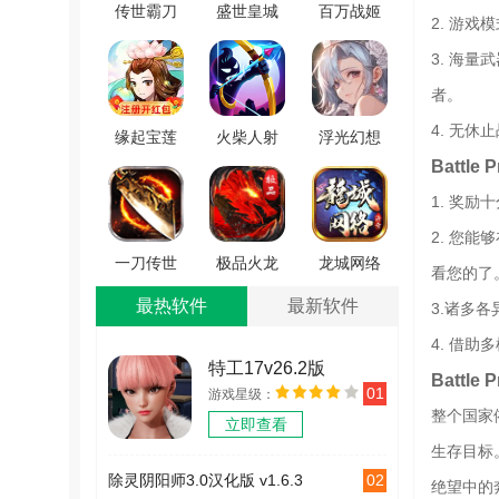
传世霸刀
盛世皇城
百万战姬
2. 游
游戏绿色
荣耀传奇
手机正版
3. 海
版 V1.0.2
免费原版
V1.0
者。
V1.1.10
4. 无
缘起宝莲
火柴人射
浮光幻想
Battle
灯游戏官
手传奇
官方最新
方版 V1.0
(StickmanArcherLegends)
版 V2.8
1. 奖
游戏无广
2. 您
告版
一刀传世
极品火龙
龙城网络
看您的了
V1.03
十倍元宝
安卓直装
传奇最新
最热软件
最新软件
3.诸多
服 V1.0.2
版 V1.1.0
版 V1.3.0
4. 借
特工17v26.2版
Battle
01
游戏星级：
v26.2
整个国家
立即查看
生存目标
02
除灵阴阳师3.0汉化版 v1.6.3
绝望中的