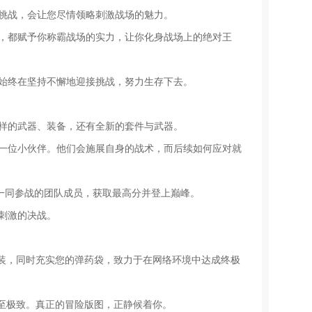
类挑战，会让您尽情领略刺激战场的魅力。
器，都赋予你称霸战场的实力，让你化身战场上的绝对王
，始终在坚持不懈地迎接挑战，努力生存下去。
各样的武器、装备，还有全新的套件与武器。
每一位小伙伴。他们会施展自身的战术，而后续如何应对就
一同参战的团队成员，获取最高分并登上巅峰。
开刺激的决战。
装，同时充实您的弹药袋，致力于在网络环境中达成终极
至极致。真正的冒险版图，正静候着你。