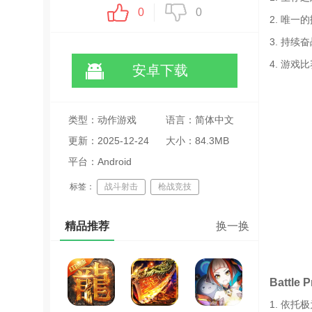
0
0
2. 唯
3. 持
4. 游
安卓下载
类型：动作游戏
语言：简体中文
更新：2025-12-24
大小：84.3MB
04:32:33
平台：Android
标签：
战斗射击
枪战竞技
团队协作对抗
精品推荐
换一换
Battle
1. 依