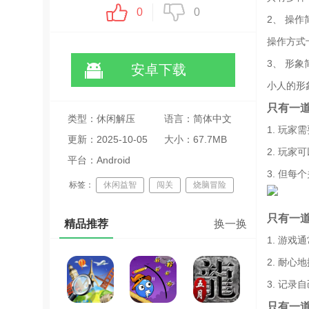
0
0
2、 操作
操作方式
3、 形象
安卓下载
小人的形
只有一
类型：休闲解压
语言：简体中文
1. 玩
更新：2025-10-05
大小：67.7MB
2. 玩
20:00:09
平台：Android
3. 但
标签：
休闲益智
闯关
烧脑冒险
只有一
精品推荐
换一换
1. 游
2. 耐
3. 记
只有一