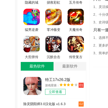
隐藏的城
拯救彩虹
五月传奇
1、灵活
市冒险
怪物
游戏官网
2、十分
(HiddenCityAdventure)
(RainbowMonster:DrawToSave)
版 V4.4.5
安卓版
通用版
3、史诗
v4.0.1
猛男逆袭
零冲薇变
天魔传奇
只有一
记手机版
手机版
手游最新
1、选择
V1.0.1
V3.839.839
版 V1.0.0
2、更多
3、简单
大煎饼传
沉默合击
传世复古
奇直装游
传奇手游
版之金装
最热软件
最新软件
戏版 V1.0
官网版
裁决
V1.0.0
V1.0.15
特工17v26.2版
01
游戏星级：
v26.2
立即查看
02
除灵阴阳师3.0汉化版 v1.6.3