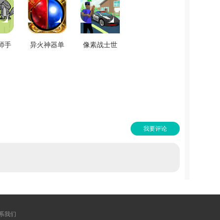
师手
异火神器单
像素战士世
费版
职业官方正
界冒险最新
.2
版 V3.88
版 V1.0
我要评论
系我们