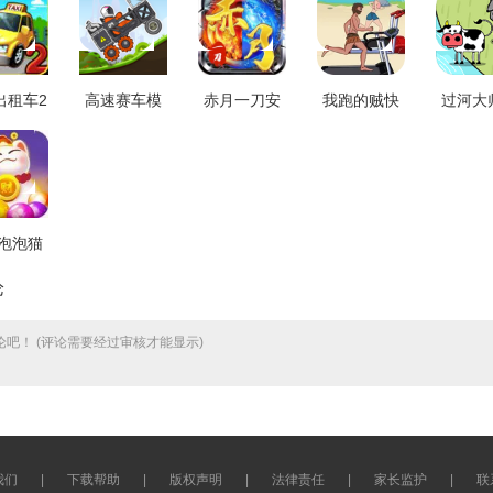
出租车2
高速赛车模
赤月一刀安
我跑的贼快
过河大
最新版
拟器游戏最
卓免费版
游戏官方最
机免
.6.0
新版
V2.0
新版 V1.6
V1.1
V306.1.0.3018
泡泡猫
免费版
论
.0.0
吧！ (评论需要经过审核才能显示)
我们
|
下载帮助
|
版权声明
|
法律责任
|
家长监护
|
联