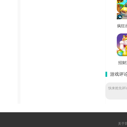
疯狂
官方
V1
招财
最新
游戏评
V1
快来抢先评论
关于