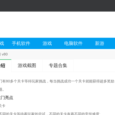
戏
手机软件
游戏
电脑软件
新游
v80
游戏截图
专题合集
介绍
门有80多个关卡等待玩家挑战，每当挑战成功一个关卡就能获得超多奖
题。
道门亮点
关卡
不同的关卡等待着玩家的尝试，不同的关卡有着不同的竞技难度;