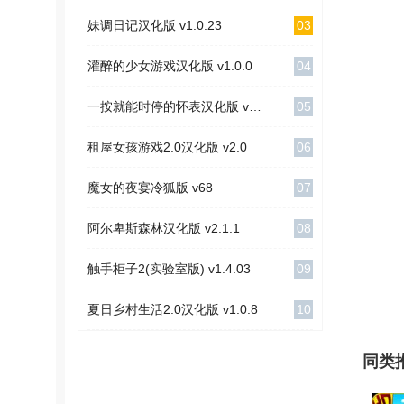
03
妹调日记汉化版 v1.0.23
04
灌醉的少女游戏汉化版 v1.0.0
05
一按就能时停的怀表汉化版 v1.1
06
租屋女孩游戏2.0汉化版 v2.0
07
魔女的夜宴冷狐版 v68
08
阿尔卑斯森林汉化版 v2.1.1
09
触手柜子2(实验室版) v1.4.03
10
夏日乡村生活2.0汉化版 v1.0.8
同类