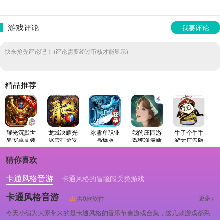
游戏评论
我要评论
快来抢先评论吧！ (评论需要经过审核才能显示)
精品推荐
耀光沉默世
龙城决耀光
冰雪单职业
我的庄园游
牛了个牛手
界安卓直装
冰雪打金安
高爆版
戏纯净最新
游无广告版
版
卓官方版
版
猜你喜欢
卡通风格音游
卡通风格的冒险闯关类游戏
卡通风格的轻松解压类游戏
卡通风格音游
更多>
共0款软件
今天小编为大家带来的是卡通风格的音乐节奏游戏合集，这几款游戏都采