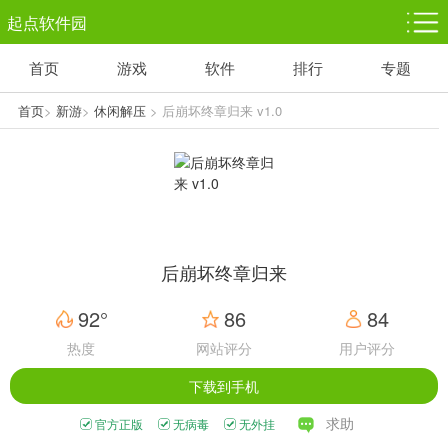
起点软件园
首页
游戏
软件
排行
专题
塔防游戏
休闲益智
体育竞技
1千+款游戏
1万+款游戏
5百+款游戏
首页
>
新游
>
休闲解压
> 后崩坏终章归来 v1.0
角色扮演
赛车竞速
动作射击
3千+款游戏
3百+款游戏
3百+款游戏
后崩坏终章归来
92°
86
84
热度
网站评分
用户评分
下载到手机
求助
官方正版
无病毒
无外挂