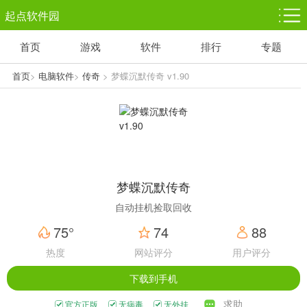
起点软件园
首页
游戏
软件
排行
专题
塔防游戏
休闲益智
体育竞技
1千+款游戏
1万+款游戏
5百+款游戏
首页
>
电脑软件
>
传奇
> 梦蝶沉默传奇 v1.90
角色扮演
赛车竞速
动作射击
3千+款游戏
3百+款游戏
3百+款游戏
梦蝶沉默传奇
自动挂机捡取回收
75°
74
88
热度
网站评分
用户评分
下载到手机
求助
官方正版
无病毒
无外挂