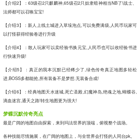
【介绍2】：63级召2只麒麟神,65级召2只奴隶暗神相当NB了!战士、
法师都可以召唤宝宝!
【介绍3】：新人上线土城进入草垛泡点,可以免费满级,人民币玩家可
以打怪获得经验卷进行升级
【介绍4】：散人玩家可以卖经验书换元宝,人民币也可以收经验书进
行快速升级!
【介绍5】：真正的我本沉默已经稀少了,绿色传奇真正地图多轻松
进,BOSS多都能抢,所有装备不是梦想.无装备合成!
【介绍6】：经典地图天水迷城,死亡圣殿,幻魔神岛,绝魂之地,蝴蝶谷,
滴血迷宫,通天之路!转生地图更为强大!
梦蝶沉默传奇亮点
最是广阔的地图自由探索，来到玛法世界的顶端，俯视整个战场。
各种技能尽情施展，在广阔的地图上，与全世界会打怪的人同台pk。