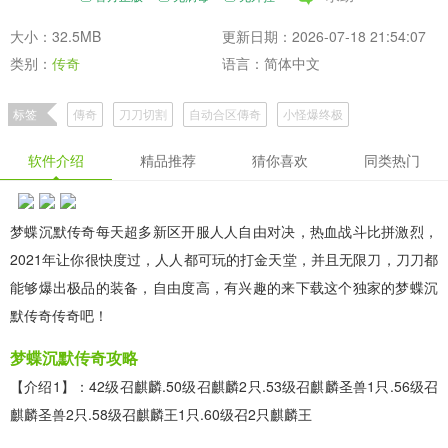
大小：32.5MB
更新日期：2026-07-18 21:54:07
类别：
传奇
语言：简体中文
标签
傳奇
刀刀切割
自动合区傳奇
小怪爆终极
独家沉默探索版本传奇手游推荐
独家版本创新玩法传奇手游大全
软件介绍
精品推荐
猜你喜欢
同类热门
梦蝶沉默传奇手游精选专区
微变沉默复古传奇手游合集推荐专区
微变沉默复古风味传奇手游合集推荐专区
梦蝶沉默传奇每天超多新区开服人人自由对决，热血战斗比拼激烈，
沉默传奇微变版复古风味手游下载集锦
微变沉默传奇复古风味手游集锦
2021年让你很快度过，人人都可玩的打金天堂，并且无限刀，刀刀都
能够爆出极品的装备，自由度高，有兴趣的来下载这个独家的梦蝶沉
默传奇传奇吧！
梦蝶沉默传奇攻略
【介绍1】：42级召麒麟.50级召麒麟2只.53级召麒麟圣兽1只.56级召
麒麟圣兽2只.58级召麒麟王1只.60级召2只麒麟王