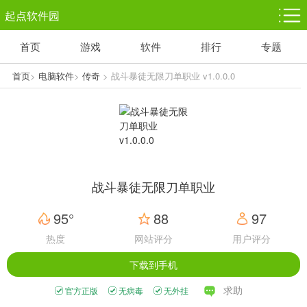
起点软件园
首页
游戏
软件
排行
专题
塔防游戏
休闲益智
体育竞技
1千+款游戏
1万+款游戏
5百+款游戏
首页
>
电脑软件
>
传奇
> 战斗暴徒无限刀单职业 v1.0.0.0
角色扮演
赛车竞速
动作射击
3千+款游戏
3百+款游戏
3百+款游戏
战斗暴徒无限刀单职业
95°
88
97
热度
网站评分
用户评分
下载到手机
求助
官方正版
无病毒
无外挂