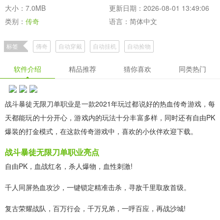
大小：7.0MB
更新日期：2026-08-01 13:49:06
类别：
传奇
语言：简体中文
标签
傳奇
自动穿戴
自动挂机
自动捡物
好玩的合击高爆单职业传奇精选阵地
好玩的高爆合击单职业传奇阵地
软件介绍
精品推荐
猜你喜欢
同类热门
好玩的合击高爆单职业传奇下载推荐专区
暗黑的单职业合击传奇作品合辑下载
暗黑的单职业高爆传奇下载专区
战斗暴徒无限刀单职业是一款2021年玩过都说好的热血传奇游戏，每
热门的单职业传奇作品精选大全
天都能玩的十分开心，游戏内的玩法十分丰富多样，同时还有自由PK
爆装的打金模式，在这款传奇游戏中，喜欢的小伙伴欢迎下载。
战斗暴徒无限刀单职业亮点
自由PK，血战红名，杀人爆物，血性刺激!
千人同屏热血攻沙，一键锁定精准击杀，寻敌千里取敌首级。
复古荣耀战队，百万行会，千万兄弟，一呼百应，再战沙城!