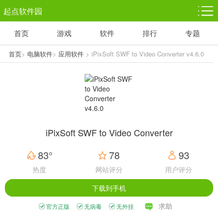
起点软件园
首页
游戏
软件
排行
专题
塔防游戏
休闲益智
体育竞技
1千+款游戏
1万+款游戏
5百+款游戏
首页
>
电脑软件
>
应用软件
> iPixSoft SWF to Video Converter v4.6.0
角色扮演
赛车竞速
动作射击
3千+款游戏
3百+款游戏
3百+款游戏
iPixSoft SWF to Video Converter
83°
78
93
热度
网站评分
用户评分
下载到手机
求助
官方正版
无病毒
无外挂